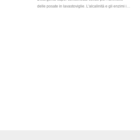
associate al trasporto rispetto ai tradizionali detergenti
delle posate in lavastoviglie. L'alcalinità e gli enzimi in
liquidi per il lavaggio delle stoviglie. Dispone della
Smartpower Presoak scompongono i residui di sporco
certificazione Nordic SWAN in quanto prodotto
e il film di amido e di proteine che il lavaggio della
ecologicamente approvato e conforme ai requisiti
macchina non può rimuovere. Rimuove efficacemente
riguardanti la selezione delle materie prime e l’utilizzo
la pellicola depositata sulle posate. Per argenteria
degli imballaggi.
annerita.