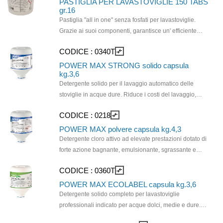
PASTIGLIA PER LAVASTOVIGLIE 150 TABS
gr.16
Pastiglia "all in one" senza fosfati per lavastoviglie.
Grazie ai suoi componenti, garantisce un' efficiente
pulizia, previene la formazione di depositi di calcare
CODICE :
0340T
compare_arrows
sulle stoviglie, protegge la macchina e rende brillante
acciaio e vetro. Grazie all’azione combinata di enzimi
POWER MAX STRONG solido capsula
kg.3,6
ed ossigeno attivo rimuove le macchie difficili. Pastiglie
Detergente solido per il lavaggio automatico delle
da 16 gr.
stoviglie in acque dure. Riduce i costi del lavaggio,
facile e sicuro da maneggiare. Adatto per il lavaggio di
CODICE :
0218
compare_arrows
porcellana, vetro, plastica, acciaio inox, argento e leghe
di metalli dolci.
POWER MAX polvere capsula kg.4,3
Detergente cloro attivo ad elevate prestazioni dotato di
forte azione bagnante, emulsionante, sgrassante e
sanitizzante. Elimina sporchi proteici, amidacei, grassi
CODICE :
0360T
compare_arrows
ed unti, incrostati ed e essicati. Indicato per acque dure
e molto dure impedisce la formazione di incrostazioni
POWER MAX ECOLABEL capsula kg.3,6
calcaree preservando l’efficienzadelle macchine.
Detergente solido completo per lavastoviglie
Consigliato per lavastoviglie di grandi dimensioni lava
professionali indicato per acque dolci, medie e dure.
pentole, lava oggetti, nella ristorazione ed industria
Prodotto innovativo, sviluppato secondo i requisiti