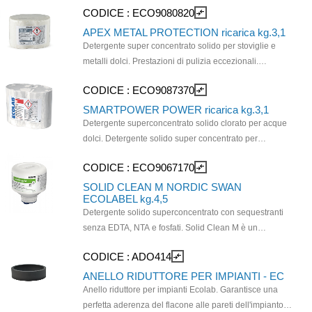
CODICE :
ECO9080820
compare_arrows
migliori risultati di lavaggio stoviglie in acque medio
dure. Dosaggio controllato da apparecchiatura
APEX METAL PROTECTION ricarica kg.3,1
elettronica. Lavastoviglie: 0,8-1,5 g/l Lavapentole: 1,2-
Detergente super concentrato solido per stoviglie e
2,0 g/l.
metalli dolci. Prestazioni di pulizia eccezionali.
Appositamente progettato per il lavaggio meccanico
CODICE :
ECO9087370
compare_arrows
delle stoviglie in alluminio e altri metalli dolci. Utilizzo
100%, stoccaggio minimo, bocchi lunga durata. Facile
SMARTPOWER POWER ricarica kg.3,1
da maneggiare e caricare.
Detergente superconcentrato solido clorato per acque
dolci. Detergente solido super concentrato per
lavastoviglie per stoviglie pulitissime. Pulizia eccellente
CODICE :
ECO9067170
compare_arrows
e rimozione di macchie e residui di amido in acqua
dolce o di media durezza. Protegge il vetro dalla
SOLID CLEAN M NORDIC SWAN
ECOLABEL kg.4,5
corrosione.
Detergente solido superconcentrato con sequestranti
senza EDTA, NTA e fosfati. Solid Clean M è un
innovativo detersivo alcalino ad alta concentrazione
CODICE :
ADO414
compare_arrows
per lavastoviglie, per condizioni di media durezza
dell’acqua. Grazie alla sua resa di pulizia e alle
ANELLO RIDUTTORE PER IMPIANTI - EC
proprietà ecosostenibili, Solid Clean M è certificato
Anello riduttore per impianti Ecolab. Garantisce una
Nordic SWAN Ecolabel.
perfetta aderenza del flacone alle pareti dell'impianto e