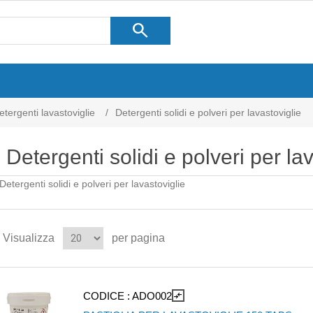
search
etergenti lavastoviglie
/
Detergenti solidi e polveri per lavastoviglie
Detergenti solidi e polveri per la
Detergenti solidi e polveri per lavastoviglie
Visualizza
per pagina
CODICE :
ADO002
compare_arrows