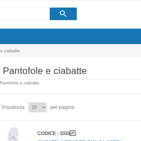
search
e ciabatte
Pantofole e ciabatte
Pantofole e ciabatte
Visualizza
per pagina
CODICE :
1033
compare_arrows