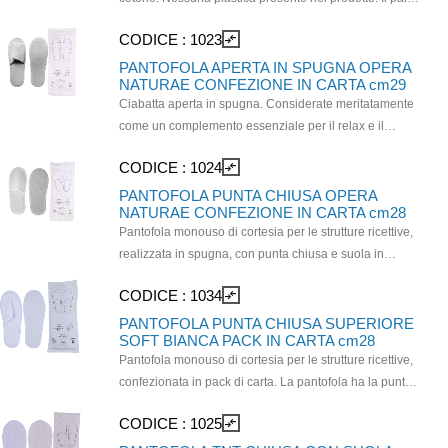
viene confezionato con fascetta in cartoncino color
CODICE :
1023
compare_arrows
avana. Interamente realizzata con materiali naturali a
favore di una maggiore sostenibilità. Taglia unica.
PANTOFOLA APERTA IN SPUGNA OPERA
NATURAE CONFEZIONE IN CARTA cm29
Dimensioni: 29x11 cm su ponte
Ciabatta aperta in spugna. Considerate meritatamente
come un complemento essenziale per il relax e il
comfort degli ospiti, le pantofole, assumono un ruolo
CODICE :
1024
compare_arrows
speciale perché parlano in prima persona dell'
esperienza offerta nella struttura. In confezione in carta
PANTOFOLA PUNTA CHIUSA OPERA
NATURAE CONFEZIONE IN CARTA cm28
riciclabile per una maggiore ecosostenibilità. Taglia
Pantofola monouso di cortesia per le strutture ricettive,
Unica: 29 cm. Pantofola confezionata in pack in carta
realizzata in spugna, con punta chiusa e suola in
certificato FSC.
gomma EVA 2 mm, dotata di pallini antiscivolo. Un
CODICE :
1034
compare_arrows
accessorio fondamentale per dare il benvenuto agli
ospiti, garantendo igiene e praticità. Sono adatte all’uso
PANTOFOLA PUNTA CHIUSA SUPERIORE
SOFT BIANCA PACK IN CARTA cm28
nei diversi ambienti della struttura: non solo la stanza
Pantofola monouso di cortesia per le strutture ricettive,
privata ma anche le zone wellness e spa. Con
confezionata in pack di carta. La pantofola ha la punta
confezione in carta riciclabile. Taglia unica, cm 28.
chiusa e la suola antiscivolo, con microsfere e
Pantofola confezionata in pack in carta certificato FSC.
CODICE :
1025
compare_arrows
bordatura. Un accessorio fondamentale per dare il