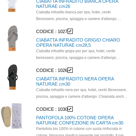
CIABATTA INFRADITO BIANCA OPERA
NATURAE cm26
Ciabatta infradito bianca per spa, hotel, centri
Benessere, piscina, spiaggia e camere d'albergo.
Chiamata anche " giapponese" o "Flip- Flop" è
CODICE :
1027
compare_arrows
essenziale per tutto il settore del wellness ma la sua
praticità, la rende comoda anche all'interno delle
CIABATTA INFRADITO GRIGIO CHIARO
OPERA NATURAE cm28,5
strutture ricettive, soprattutto in zone balneari. Misura
Ciabatta infradito grigia per per spa, hotel, centri
26cm. Realizzate in PVC con suola in EVA.
benessere, piscina, spiaggia e camere d'albergo
Chiamata anche " giapponese" o "Flip- Flop", è
CODICE :
1026
compare_arrows
essenziale per tutto il settore del wellness ma la sua
praticità, la rende comoda anche all'interno delle
CIABATTA INFRADITO NERA OPERA
NATURAE cm30
strutture ricettive, soprattutto in zone balneari. Misura
Ciabatta infradito nera per spa, hotel, centri Benessere,
28,5 cm. Realizzate in PVC con suola in EVA e con
piscina, spiaggia e camere d'albergo. Chiamata anche
fascetta in carta naturale.
" giapponese" o "Flip- Flop", è essenziale per tutto il
CODICE :
1030
compare_arrows
settore del wellness ma la sua praticità la rende
comoda anche all'interno delle strutture ricettive,
PANTOFOLA 100% COTONE OPERA
NATURAE CONFEZIONE IN CARTA cm30
soprattutto in zone balneari. Misura 30 cm. Realizzate
Pantofola bio 100% in cotone con suola rinforzata in
in PVC con suola in EVA.
cotone. Nessuna plastica presente nel prodotto. Il paio