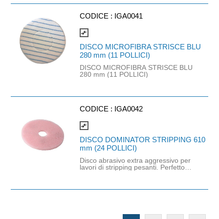
Indicato per la deceratura totale a
bagnato delle superfici dure rodotti
chimici deceranti e macchine a
CODICE :
IGA0041
velocità standard.
compare_arrows
DISCO MICROFIBRA STRISCE BLU
280 mm (11 POLLICI)
DISCO MICROFIBRA STRISCE BLU
280 mm (11 POLLICI)
CODICE :
IGA0042
compare_arrows
DISCO DOMINATOR STRIPPING 610
mm (24 POLLICI)
Disco abrasivo extra aggressivo per
lavori di stripping pesanti. Perfetto
per la rimozione di rivestimenti
polimerici molto usurati, molto
sporchi e con sporco incrostato
intenso. Ottimo anche su pavimenti
duri resistenti all'acqua come il
cemento.