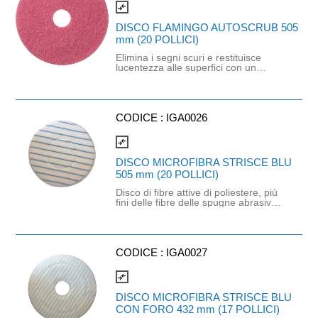
d'uso.
compare_arrows
DISCO FLAMINGO AUTOSCRUB 505
mm (20 POLLICI)
Elimina i segni scuri e restituisce
lucentezza alle superfici con un
numero minore di passaggi rispetto
ad altri dischi per pavimenti e
producendo meno polvere. Questi
dischi sono molto morbidi, pertanto
non graffiano né danneggiano i i
CODICE :
IGA0026
pavimenti provvisti di protezione,
assicurando una lunga durata,
compare_arrows
nonché prestazioni uniformi e di alta
qualità durante tutta la vita utile del
DISCO MICROFIBRA STRISCE BLU
prodotto. Ideali per finiture resistenti
505 mm (20 POLLICI)
e zone a traffico elevato. Massima
durata e abrasione minima.
Disco di fibre attive di poliestere, più
fini delle fibre delle spugne abrasive
convenzionali o delle setole delle
spazzole. Questo tipo di fibre
penetrano più in profondità nelle
microscopiche depressioni della
superficie e possono così rimuovere
CODICE :
IGA0027
efficacemente lo sporco da
qualunque tipo di superficie.
compare_arrows
DISCO MICROFIBRA STRISCE BLU
CON FORO 432 mm (17 POLLICI)