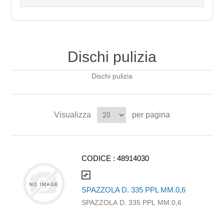
Dischi pulizia
Dischi pulizia
Visualizza
per pagina
CODICE :
48914030
compare_arrows
SPAZZOLA D. 335 PPL MM.0,6
SPAZZOLA D. 335 PPL MM.0,6