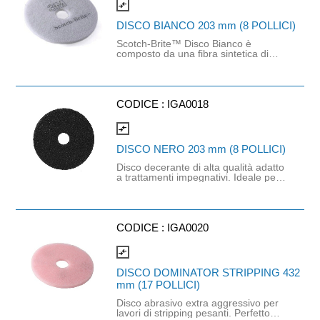
compare_arrows
DISCO BIANCO 203 mm (8 POLLICI)
Scotch-Brite™ Disco Bianco è
composto da una fibra sintetica di
elevata qualità, in una struttura ap
erta di materiale non tessuto.
Indicato per la lucidatura a secco di
pavimenti protetti, con ne a velocità
standard.
CODICE :
IGA0018
compare_arrows
DISCO NERO 203 mm (8 POLLICI)
Disco decerante di alta qualità adatto
a trattamenti impegnativi. Ideale per
rimuovere rivestimenti polimerici
usurati e molto sporchi o sporco
intenso su pavimenti duri resistenti
all'acqua. Punto di riferimento del
settore perché mantiene un'alta
CODICE :
IGA0020
prestazione per tutto il suo ciclo
d'uso.
compare_arrows
DISCO DOMINATOR STRIPPING 432
mm (17 POLLICI)
Disco abrasivo extra aggressivo per
lavori di stripping pesanti. Perfetto