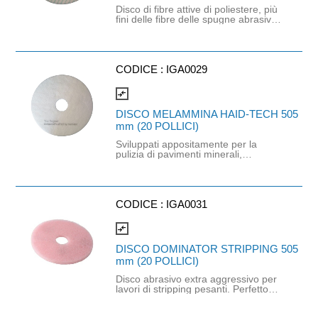
Disco di fibre attive di poliestere, più
fini delle fibre delle spugne abrasive
convenzionali o delle setole delle
spazzole. Questo tipo di fibre
penetrano più in profondità nelle
microscopiche depressioni della
superficie e possono così rimuovere
CODICE :
IGA0029
efficacemente lo sporco da
qualunque tipo di superficie.
compare_arrows
DISCO MELAMMINA HAID-TECH 505
mm (20 POLLICI)
Sviluppati appositamente per la
pulizia di pavimenti minerali,
piastrelle in gres porcellanato, pietra
naturale, blocchi di cemento e
superfici strutturate. Supera di gran
lunga le prestazioni e le capacità
pulenti di qualsiasi pad di lavaggio.
CODICE :
IGA0031
Determinante per questo eccezionale
risultato è l’innovativa combinazione
compare_arrows
dei materiali a struttura differenziata
e l’effetto di micro-suzione dello
DISCO DOMINATOR STRIPPING 505
sporco dalle microporosità. Conserva
mm (20 POLLICI)
la sua resistenza allo strappo anche
su superfici a rilievo.
Disco abrasivo extra aggressivo per
lavori di stripping pesanti. Perfetto
per la rimozione di rivestimenti
polimerici molto usurati, molto