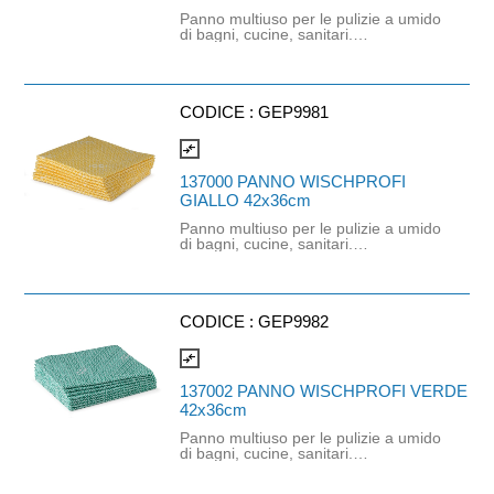
Panno multiuso per le pulizie a umido
di bagni, cucine, sanitari.
Professionale, altamente assorbente,
adatto per pulizia a secco o umido su
varie superfici. La struttura in lattice
in rilievo è adatta per la rimozione di
macchie ostinate e le molecole
CODICE :
GEP9981
d'argento aiutano a prevenire la
proliferazione di germi.
compare_arrows
137000 PANNO WISCHPROFI
GIALLO 42x36cm
Panno multiuso per le pulizie a umido
di bagni, cucine, sanitari.
Professionale, altamente assorbente,
adatto per pulizia a secco o umido su
varie superfici. La struttura in lattice
in rilievo è adatta per la rimozione di
macchie ostinate e le molecole
CODICE :
GEP9982
d'argento aiutano a prevenire la
proliferazione di germi.
compare_arrows
137002 PANNO WISCHPROFI VERDE
42x36cm
Panno multiuso per le pulizie a umido
di bagni, cucine, sanitari.
Professionale, altamente assorbente,
adatto per pulizia a secco o umido su