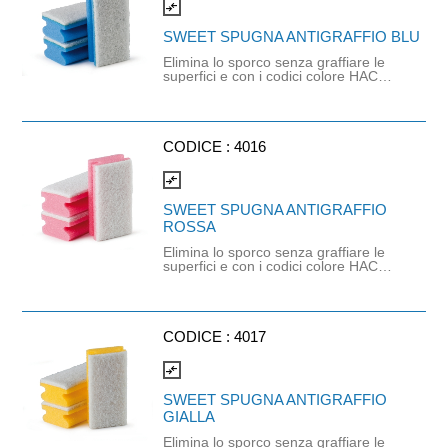
Confezione da 12 pezzi. È un
compare_arrows
prodotto a marchio SuperSponge®
SWEET SPUGNA ANTIGRAFFIO BLU
Elimina lo sporco senza graffiare le
superfici e con i codici colore HACCP
si evita la contaminazion e incrociata.
L’impugnatura scanalata protegge le
dita e permette alla spugna di restare
ben aderent e alla superficie da
pulire. Misure: 15 x 7 x 4,5 cm.
CODICE :
4016
Confezione da 10 pezzi. È un
prodotto a marchio SuperSponge®
compare_arrows
SWEET SPUGNA ANTIGRAFFIO
ROSSA
Elimina lo sporco senza graffiare le
superfici e con i codici colore HACCP
si evita la contaminazione incrociata.
L’impugnatura scanalata protegge le
dita e permette alla spugna di restare
ben aderent e alla superficie da
pulire. Misure: 15 x 7 x 4,5 cm. È un
CODICE :
4017
prodotto a marchio SuperSponge®
compare_arrows
SWEET SPUGNA ANTIGRAFFIO
GIALLA
Elimina lo sporco senza graffiare le