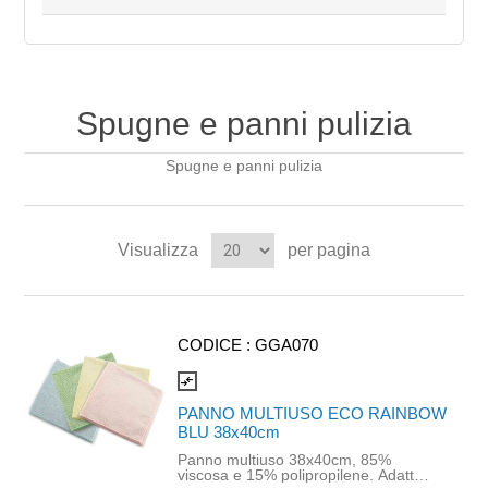
Spugne e panni pulizia
Spugne e panni pulizia
Visualizza
per pagina
CODICE :
GGA070
compare_arrows
PANNO MULTIUSO ECO RAINBOW
BLU 38x40cm
Panno multiuso 38x40cm, 85%
viscosa e 15% polipropilene. Adatto