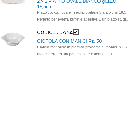
2742 PIATTO OVALE BIANCO gr.11,8
18,5cm
Piatto cocktail ovale in polipropilene bianco cm. 18,5.
Perfetto per eventi, buffet e aperitivi. È un piatto studiato
specificamente per servire aperitivi e pietanze
CODICE :
DA765
compare_arrows
d'accompagnamento . Il suo design è pensato per
offrire stile e personalità durante eventi, catering o
CIOTOLA CON MANICI Pz. 50
momenti conviviali. Resistente fino a 125 lavaggi in
Ciotola monouso in plastica provvista di manici in PS
lavastoviglie, adatto per l’uso in microonde e riciclabile.
bianco. Progettata per il settore catering e la
ristorazione veloce. Leggera ma funzionale, ideale per
servire zuppe, primi piatti o insalate. I due manici
laterali agevolano il servizio. Idoneo al contatto con gli
alimenti fino a 100°C. Dimensioni: O/16 cm. Capacità:
650 ml. Peso 10 gr