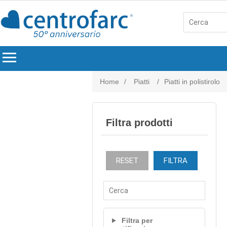
menu
Home
/
Piatti
/
Piatti in polistirolo
Filtra prodotti
RESET
FILTRA
Filtra per