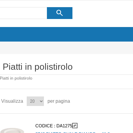
search
Piatti in polistirolo
Piatti in polistirolo
Visualizza
per pagina
CODICE :
DA1275
compare_arrows