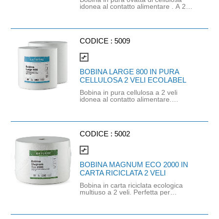
idonea al contatto alimentare . A 2
veli in rotolo da 800 strappi. Prodotto
con certificazione Ecolabel e PEFC.
Dimensione strappo: H 23.5x21cm. .
Gr/Mq: 20,5. Finitura goffrata.
CODICE :
5009
compare_arrows
BOBINA LARGE 800 IN PURA
CELLULOSA 2 VELI ECOLABEL
Bobina in pura cellulosa a 2 veli
idonea al contatto alimentare.
Numero strappi: 800. Lunghezza
rotolo: 268mt. Peso: 2,7kg.
Dimensioni strappo: H25,6cm x
33,5cm. Grammatura: 19.5gr/mq.
Prodotto certificato Ecolabel.
CODICE :
5002
compare_arrows
BOBINA MAGNUM ECO 2000 IN
CARTA RICICLATA 2 VELI
Bobina in carta riciclata ecologica
multiuso a 2 veli. Perfetta per
molteplici utilizzi, da lavori manuali a
lavori di pulizia, Dotata di grande
assorbenza e resistenza, adatta per