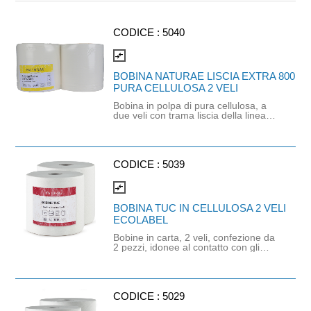
CODICE :
5040
compare_arrows
BOBINA NATURAE LISCIA EXTRA 800
PURA CELLULOSA 2 VELI
Bobina in polpa di pura cellulosa, a
due veli con trama liscia della linea
Naturae® . Biodegradabile al 100%,
non contiene coloranti ed imbiancanti
ottici. Idonea al contatto con alimenti.
Misura strappo: H26X37 cm. Peso
bobina: 3 kg - Peso coppia: 6 kg.
CODICE :
5039
compare_arrows
BOBINA TUC IN CELLULOSA 2 VELI
ECOLABEL
Bobine in carta, 2 veli, confezione da
2 pezzi, idonee al contatto con gli
alimenti. In cellulosa, di colore bianco
e con goffratura di tipo super-micro.
Strappo: H24,8 x 22 cm. Gr/mq: 21.
Prodotto con certificazione
ECOLABEL e FSC.
CODICE :
5029