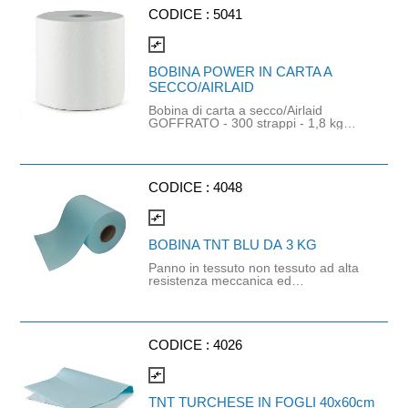
la ristorazione e attività ordinarie sia
in contesti domestici che
CODICE :
5041
professionali. Strappo: H26x29cm
Gr/mq: 20
compare_arrows
BOBINA POWER IN CARTA A
SECCO/AIRLAID
Bobina di carta a secco/Airlaid
GOFFRATO - 300 strappi - 1,8 kg
circa. Idonea al contatto con alimenti.
Strappo: H24 x 38 cm. Gr/mq: 65.
CODICE :
4048
compare_arrows
BOBINA TNT BLU DA 3 KG
Panno in tessuto non tessuto ad alta
resistenza meccanica ed
assorbenza. Idoneo alla pulizia di
ambienti ove si necessita che il
panno non rilasci pelucchi.
Resistente al contatto con solventi ed
acetoni. Ad altissima assorbenza,
CODICE :
4026
oleoresistente, adatto al'uso bagnato
o a secco e in associazione al
compare_arrows
prodotto chimico. Ottimo per la
lucidatura di superfici e oggetti. È un
TNT TURCHESE IN FOGLI 40x60cm
prodotto a marchio SuperSponge®