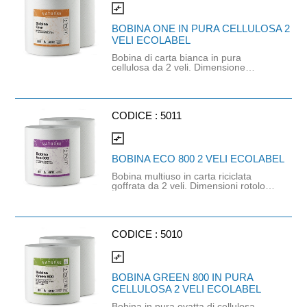
compare_arrows
BOBINA ONE IN PURA CELLULOSA 2
VELI ECOLABEL
Bobina di carta bianca in pura
cellulosa da 2 veli. Dimensione
strappo: H22,7x22 cm. Gr/mq: 21
Idonea al contatto con alimenti.
Certificato Ecolabel.
CODICE :
5011
compare_arrows
BOBINA ECO 800 2 VELI ECOLABEL
Bobina multiuso in carta riciclata
goffrata da 2 veli. Dimensioni rotolo:
175mt. Dimensioni strappo:
H23x21,5cm. Gr/mq: 18,5. Prodotto
certificato Ecolabel.
CODICE :
5010
compare_arrows
BOBINA GREEN 800 IN PURA
CELLULOSA 2 VELI ECOLABEL
Bobina in pura ovatta di cellulosa