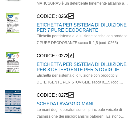
cleaning per la manutenzione di pavimenti protetti. Il
MATICSGRAS è un detergente fortemente alcalino a
prodotto è confezionato in tanica di polietilene alta
base di idrossido di sodio e solventi, studiato
CODICE :
0266
compare_arrows
densità riciclato (RPEHD) al 57,3% e cartone di carta
appositamente per rimuovere grassi di origine
riciclata al 70%.
alimentare, vegetale, minerale, catrame, fuliggine. Il
ETICHETTA PER SISTEMA DI DILUIZIONE
PER 7 PURE DEODORANTE
prodotto è a schiuma tamponata, quindi
Etichetta per sistema di diluizione sacche con prodotto
particolarmente idoneo per la pulizia di grandi superfici
7 PURE DEODORANTE sacca lt. 1,5 (cod. 0265).
in macchina lavasciuga. Ideale in tutti gli ambienti
industriali: sia nell’industria meccanica che
CODICE :
0273
compare_arrows
nell’industria alimentare. Utilizzabile come prodotto per
ETICHETTA PER SISTEMA DI DILUIZIONE
le pulizie di fondo in cucina, per le pavimentazioni, per
PER 8 DETERGENTE PER STOVIGLIE
le superfici e gli oggetti (cappe, filtri). Per la pulizia
Etichetta per sistema di diluizione con prodotto 8
ordinaria di tutte le pavimentazioni industriali in aree
DETERGENTE PER STOVIGLIE sacca lt.1,5 (cod.
con forte passaggio quali gres, gres antiscivolo, resina
0272)
ecc. Non utilizzare su superfici in alluminio, linoleum,
CODICE :
0275
compare_arrows
gomma.
SCHEDA LAVAGGIO MANI
Le mani degli operatori sono il principale veicolo di
trasmissione dei microrganismi patogeni. Esistono
prove scientifiche che dimostrano come il lavaggio
delle mani permetta di ridurre il tasso di infezioni e di
intossicazioni alimentari, riducendo quindi anche le