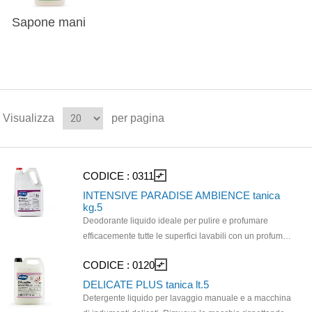
Sapone mani
Visualizza
per pagina
CODICE :
0311
compare_arrows
INTENSIVE PARADISE AMBIENCE tanica
kg.5
Deodorante liquido ideale per pulire e profumare
efficacemente tutte le superfici lavabili con un profumo
floreale. Svolge un’azione rinfrescante nei locali, non
CODICE :
0120
compare_arrows
necessita di risciacquo e la sua profumoazione persiste
per molte ore. Utilizzo: alberghi, comunità, mense,
DELICATE PLUS tanica lt.5
spogliatoi, interni auto
Detergente liquido per lavaggio manuale e a macchina