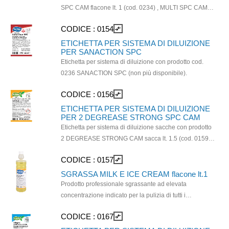
SPC CAM flacone lt. 1 (cod. 0234) , MULTI SPC CAM
riduce la formazione di impronte. Prodotto ricco di
tanica lt. 5 (cod. 0235) e 4 MULTIUSO CAM sacca lt.1,5
tensioattivi, deterge le superfici senza rovinarle;
CODICE :
0154
compare_arrows
(cod. 0161)
gradevolmente profumato lascia una piacevole
ETICHETTA PER SISTEMA DI DILUIZIONE
sensazione di pulito nell’ambiente. Formulato a bassa
PER SANACTION SPC
schiuma, quindi adatto anche per l’utilizzo con
Etichetta per sistema di diluizione con prodotto cod.
macchine lavasciuga e monospazzola.
0236 SANACTION SPC (non più disponibile).
CODICE :
0156
compare_arrows
ETICHETTA PER SISTEMA DI DILUIZIONE
PER 2 DEGREASE STRONG SPC CAM
Etichetta per sistema di diluizione sacche con prodotto
2 DEGREASE STRONG CAM sacca lt. 1.5 (cod. 0159)
e 2 DEGREASE STRONG SPC CAM tanica kg. 5 (cod.
CODICE :
0157
compare_arrows
0231).
SGRASSA MILK E ICE CREAM flacone lt.1
Prodotto professionale sgrassante ad elevata
concentrazione indicato per la pulizia di tutti i
distributori di bevande, di soft ice cream, di panna
CODICE :
0167
compare_arrows
montata e di altre attrezzature presenti nelle aree di