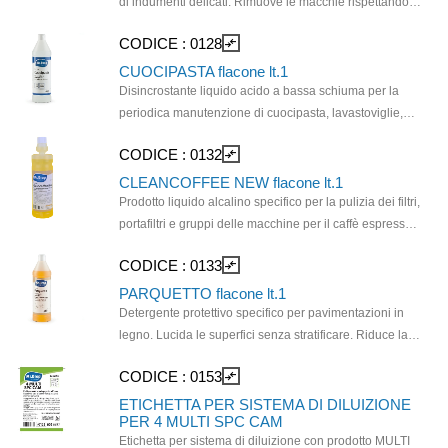
di indumenti delicati. Rimuove le macchie rispettando
le fibre ed i colori. Previene l'infeltrimento della lana e
CODICE :
0128
compare_arrows
dona una piacevole profumazione ai tessuti. Il prodotto
è confezionato in tanica di polietilene alta densità
CUOCIPASTA flacone lt.1
riciclato (RPEHD) al 58,5% e cartone di carta riciclata al
Disincrostante liquido acido a bassa schiuma per la
70%.
periodica manutenzione di cuocipasta, lavastoviglie,
attrezzature di cucina, posate, pareti piastrellate,
CODICE :
0132
compare_arrows
pavimenti e di tutte le superfici resistenti agli acidi.
Ideale per rimuovere efficacemente calcare e residui di
CLEANCOFFEE NEW flacone lt.1
sporco alimentare. Formulato con inibitori di corrosione,
Prodotto liquido alcalino specifico per la pulizia dei filtri,
disincrosta senza rovinare gli impianti.
portafiltri e gruppi delle macchine per il caffè espresso
professionali. l prodotto è formulato con particolari
CODICE :
0133
compare_arrows
agenti sequestranti, sospensivanti e antiridepositanti, a
forte azione detergente ed a basso tenore di schiuma.
PARQUETTO flacone lt.1
Elimina residui di caffè, garantendo una completa
Detergente protettivo specifico per pavimentazioni in
pulizia. Il prodotto è confezionato in cartone di carta
legno. Lucida le superfici senza stratificare. Riduce la
riciclata all'80%.
formazione di impronte. Specifico per il trattamento di
CODICE :
0153
compare_arrows
pavimentazioni in legno oliate, oliate-incerate, sigillate
e per parquet prefabbricati e laminati. Formulato con
ETICHETTA PER SISTEMA DI DILUIZIONE
PER 4 MULTI SPC CAM
agente filmante, protegge gli angoli dalla penetrazione
Etichetta per sistema di diluizione con prodotto MULTI
dell’umidità per parquet laminati e prefabbricati e