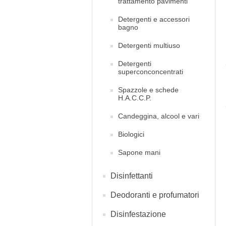
trattamento pavimenti
Detergenti e accessori
bagno
Detergenti multiuso
Detergenti
superconconcentrati
Spazzole e schede
H.A.C.C.P.
Candeggina, alcool e vari
Biologici
Sapone mani
Disinfettanti
Deodoranti e profumatori
Disinfestazione