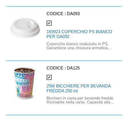
certificato FSC e idoneo al contatto
Marchio: Think Bio.
alimentare. Compatibile con
coperchio cod. DA093. Dimensioni:
9cm x 9cm x h11,4cm. Capacità 36cl
CODICE :
DA093
compare_arrows
169923 COPERCHIO PS BIANCO
PER DA092
Coperchio bianco realizzato in PS.
Garantisce una chiusura ermetica
per evitare fuoriuscite e assicurare
un'esperienza confortevole. Perfetti
per le caffetterie, per il take away e
per la comodità di chi è in viaggio.
Compatibile con bicchiere cod.
CODICE :
DA125
DA092. Dimensioni: 9cm x 9cm x
h2cm. Peso: 3gr.
compare_arrows
25M BICCHIERE PER BEVANDA
FREDDA 250 ml
Bicchieri in carta per bevande fredde.
Riciclabile nella carta. Capacità alla
tacca: 250 ml. Capacità alla bocca:
300 ml.