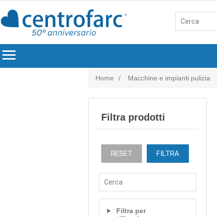
menu
Home
/
Macchine e impianti pulizia
Filtra prodotti
RESET
FILTRA
Filtra per