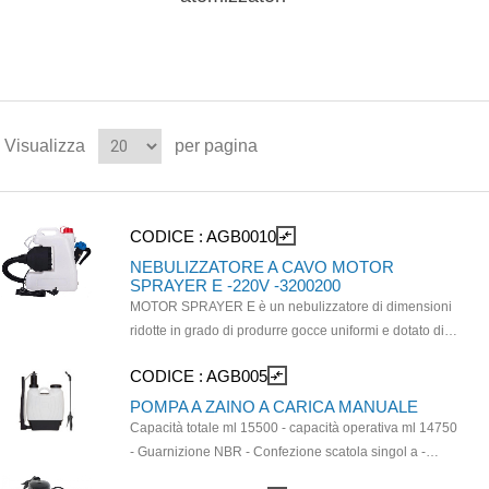
Visualizza
per pagina
CODICE :
AGB0010
compare_arrows
NEBULIZZATORE A CAVO MOTOR
SPRAYER E -220V -3200200
MOTOR SPRAYER E è un nebulizzatore di dimensioni
ridotte in grado di produrre gocce uniformi e dotato di
una lunga portata di spruzzo. Ha un motore con
CODICE :
AGB005
compare_arrows
prestazioni stabili, affidabile e durevole. Risulta
un’ottima attrezzatura per trattamenti sul verde e
POMPA A ZAINO A CARICA MANUALE
applicazioni in serra.Può essere impiegato anche per
Capacità totale ml 15500 - capacità operativa ml 14750
trattamenti di igiene, disinfezione e disinfestazione in
- Guarnizione NBR - Confezione scatola singol a -
ambienti civili, industrie alimentari e aziende
lancia in plastica da cm 54 curva con ugello regolabile