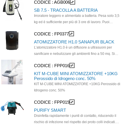
CODICE :
AGB006
compare_arrows
zootecniche.
e ventaglio - tracolla regolabile da cm 120 - tubo da 1,4
m - sistema brevettato di decompressione automatico.
SB 7.5 - TRACOLLA A BATTERIA
Ideale per trattamenti sinfestazione e sanificazione in
Irroratore leggero e alimentato a batteria. Pesa solo 3,5
ambienti rurali, civili, stalle ed allevamenti ed in edilizia.
kg ed è sufficiente per più di 3 ore di lavoro. Puoi
La p ompa a zaino è a carica manuale, progettata per
facilmente sostituire la batteria e continuare a muoverti.
CODICE :
FP0377
compare_arrows
ridurre lo sforzo dell’operatore ed a ottenere ottim e
Dotazione: e lancia con valvola dosatrice integrata.
prestazioni per un uso prolungato.
Lancia telescopica con ugello regolabile MR 1,5 mm.
ATOMIZZATORE H1.0 SANAPUR BLACK
Batter ia da 3,4 Ah. Alimentatore per caricare la
L’atomizzatore H1.0 è un diffusore a ultrasuoni per
batteria. Imbuto con filtro. Ugello aggiuntivo MR 1,0 mm
sanificare e nebulizzare gli ambienti fino a 50 mq. Si
e ugello a getto piatto MF 3.0. Kit guarnizioni e grasso
tratta di un accessorio per la sanificazione
CODICE :
FPP016
compare_arrows
al silicone. Contiene fino a 7.5 litri di l iquido
professionale degli spazi che agisce in maniera
continuativa anche in presenza di persone senza
KIT M-CUBE MINI ATOMIZZATORE +10KG
Perossido di Idrogeno conc. 50%
essere nocivo o invasivo. 13,5 ore di durata massima
KIT M-CUBE MINI ATOMIZZATORE +10KG Perossido di
ad uso continuo, serbatoio da 3,8 lt e vaporizzazione
Idrogeno conc. 50%
massima di 280 ml/ora. Rumore: 35 dB. Si consiglia
l'utilizzo con SANAPUR ATOMIC t cod 0364 e cod
CODICE :
FPP019
compare_arrows
0368.
PURIFY SMART
Disinfetta rapidamente i punti di contatto, riducendo il
rischio di infezione nel rispetto dei proto colli indicati.