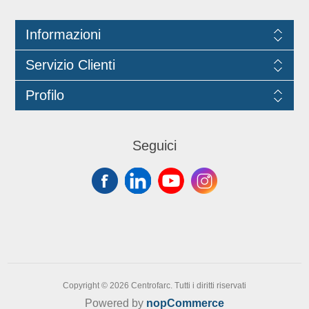
agisce contro i cattivi odori e, unita
all’azione meccanica del lavaggio,
igienizza il bucato rimuovendo germi
e batteri Utilizzabile in lavatrice, per
Informazioni
lavaggi a mano, come pretrattamento
sulle macchie più ostinate. Adatta
anche per le grandi superfici
Servizio Clienti
Profilo
Seguici
Copyright © 2026 Centrofarc. Tutti i diritti riservati
Powered by
nopCommerce