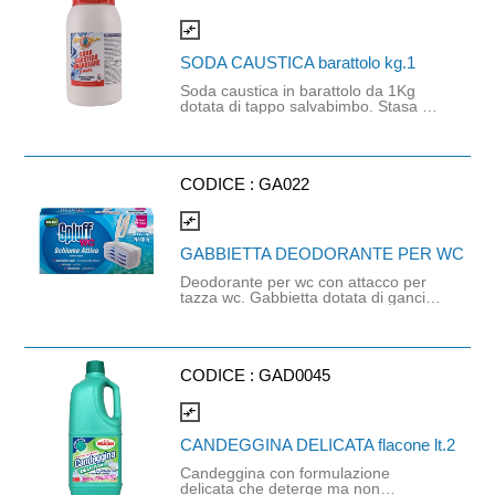
pavimenti esterni, fughe e per sturare
scarichi. Va maneggiato con estrema
compare_arrows
cautela
SODA CAUSTICA barattolo kg.1
Soda caustica in barattolo da 1Kg
dotata di tappo salvabimbo. Stasa gli
scarichi domestici, svernicia e non
danneggia i metalli ferrosi. Scioglie in
maniera efficace i grassi e i residui
organici dalle tubature e dalle
superfici molto incrostate come
CODICE :
GA022
cappe, griglie e barbecue. Leggere la
scheda tecnica prima dell'utilizzo.
compare_arrows
GABBIETTA DEODORANTE PER WC
Deodorante per wc con attacco per
tazza wc. Gabbietta dotata di gancio
universale da agganciare al bordo
superiore del water. Speciale formula
a schiuma attiva: neutralizza gli odori,
deterge, esplica una discreta azione
anticalcare. Profumato alla brezza
CODICE :
GAD0045
marina.
compare_arrows
CANDEGGINA DELICATA flacone lt.2
Candeggina con formulazione
delicata che deterge ma non