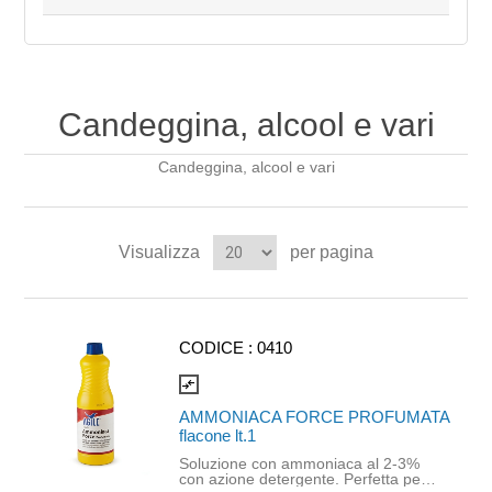
Candeggina, alcool e vari
Candeggina, alcool e vari
Visualizza
per pagina
CODICE :
0410
compare_arrows
AMMONIACA FORCE PROFUMATA
flacone lt.1
Soluzione con ammoniaca al 2-3%
con azione detergente. Perfetta per