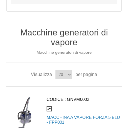
Macchine generatori di
vapore
Macchine generatori di vapore
Visualizza
per pagina
CODICE :
GNVM0002
compare_arrows
MACCHINA A VAPORE FORZA 5 BLU
- FPP001