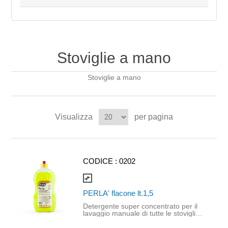
Stoviglie a mano
Stoviglie a mano
Visualizza
per pagina
CODICE :
0202
compare_arrows
PERLA' flacone lt.1,5
Detergente super concentrato per il
lavaggio manuale di tutte le stoviglie
e pentole: garantisce ottimi risultati di
lavaggio, sgrassando a fondo le