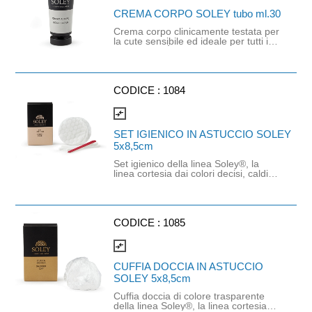
CREMA CORPO SOLEY tubo ml.30
Crema corpo clinicamente testata per
la cute sensibile ed ideale per tutti i
tipi di pelle. È formata da componenti
pregiate e con fragranze esotiche.
Dona straordinaria tonicità, vitalità ed
energia. Viene assorbita facilmente
donando una sensazione di pulizia e
CODICE :
1084
morbidezza. Soley® la linea cortesia
dai colori decisi, caldi, solari.
compare_arrows
Un'esperienza di lusso e benessere
per chi è attento alla qualità e al
SET IGIENICO IN ASTUCCIO SOLEY
design.
5x8,5cm
Set igienico della linea Soley®, la
linea cortesia dai colori decisi, caldi,
solari. Un'esperienza di lusso e
benessere per chi è attento alla
qualità e al design. Contenuto: 4
cotton fioc, 3 dischetti in cotone e 1
lima unghie.
CODICE :
1085
compare_arrows
CUFFIA DOCCIA IN ASTUCCIO
SOLEY 5x8,5cm
Cuffia doccia di colore trasparente
della linea Soley®, la linea cortesia