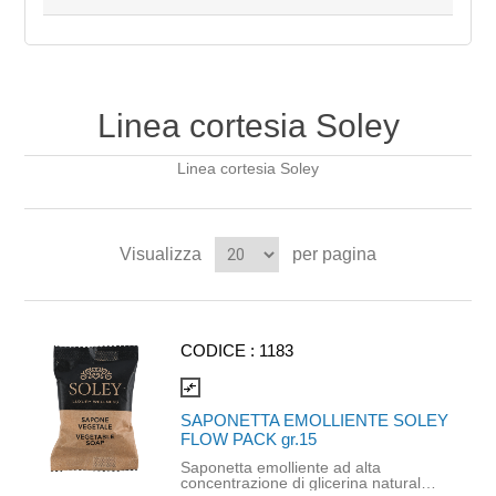
Linea cortesia Soley
Linea cortesia Soley
Visualizza
per pagina
CODICE :
1183
compare_arrows
SAPONETTA EMOLLIENTE SOLEY
FLOW PACK gr.15
Saponetta emolliente ad alta
concentrazione di glicerina naturale.