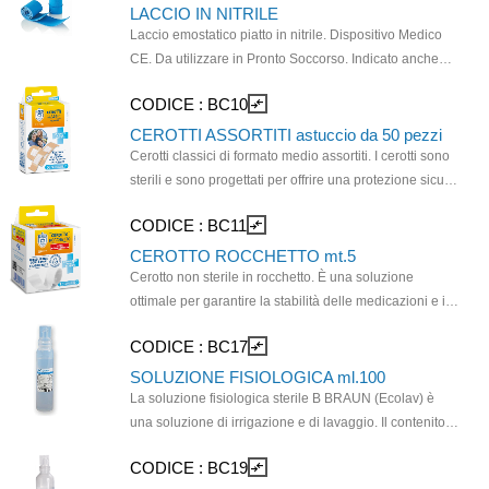
medicazioni garantendo la massima igiene.
LACCIO IN NITRILE
Confezionata in busta singola termosaldata per
Laccio emostatico piatto in nitrile. Dispositivo Medico
garantire la sterilità del prodotto. Adatta a medicazioni e
CE. Da utilizzare in Pronto Soccorso. Indicato anche
piccoli interventi in emergenza. Non adatta ad indagini
per prelievi di sangue. Laccio confezionato in bustina
CODICE :
BC10
compare_arrows
cliniche.
singola. Utilizzare possibilmente con guanti monouso
Dimensioni mm 460 x 25 mm
CEROTTI ASSORTITI astuccio da 50 pezzi
Cerotti classici di formato medio assortiti. I cerotti sono
sterili e sono progettati per offrire una protezione sicura
e confortevole per piccole lesioni cutanee. Adatti per
CODICE :
BC11
compare_arrows
l'uso quotidiano in ambienti domestici o lavorativi.
CEROTTO ROCCHETTO mt.5
Cerotto non sterile in rocchetto. È una soluzione
ottimale per garantire la stabilità delle medicazioni e il
fissaggio sicuro degli oggetti, aderendo direttamente
CODICE :
BC17
compare_arrows
alla pelle per assicurare una tenuta affidabile delle
bende, delle ferite e altri interventi di pronto soccorso.
SOLUZIONE FISIOLOGICA ml.100
Ritagliabile su misura manualmente o con delle forbici.
La soluzione fisiologica sterile B BRAUN (Ecolav) è
una soluzione di irrigazione e di lavaggio. Il contenitore
è costituito da PE puro, è stabile in posizione verticale,
CODICE :
BC19
compare_arrows
maneggevole, versatile, di facile trasporto ed