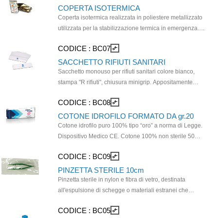
con la zona di cui si vuole misurare la temperatura. 1
COPERTA ISOTERMICA
termometro in astuccio singolo.
Coperta isotermica realizzata in poliestere metallizzato
utilizzata per la stabilizzazione termica in emergenza.
Si usa per prevenire lípotermia (lato argentato interno)
CODICE :
BC07
compare_arrows
o l'ipotertermia (lato oro interno) in incidenti, traumi,
ustioni, soccorrso alpino e sport endurance. Coperta
SACCHETTO RIFIUTI SANITARI
singola in busta di plastica. Dispositivo medico CE.
Sacchetto monouso per rifiuti sanitari colore bianco,
Dimensioni:210x160cm.
stampa "R rifiuti", chiusura minigrip. Appositamente
progettati per la raccolta e lo smaltimento sicuro dei
CODICE :
BC08
compare_arrows
rifiuti generati da attività sanitarie. Realizzato in
materiale resistente ed impermeabile per prevenire
COTONE IDROFILO FORMATO DA gr.20
rischi e contaminazioni. Dimensioni (L x H): 18x25 cm
Cotone idrofilo puro 100% tipo “oro” a norma di Legge.
Dispositivo Medico CE. Cotone 100% non sterile 50%
pettinatura; 50% cascami nobili di filatura Ovatta bianca
CODICE :
BC09
compare_arrows
Inodore. Biodegradabile oltre il 90%.
PINZETTA STERILE 10cm
Pinzetta sterile in nylon e fibra di vetro, destinata
all'espulsione di schegge o materiali estranei che
accidentalmente possono inserirsi in diverse parti del
CODICE :
BC05
compare_arrows
corpo umano. Le pinzette sono ideate per effettuare