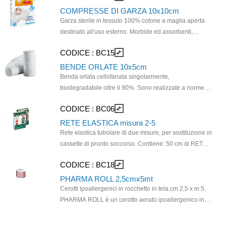
Pronto Soccorso di Enti, Unioni Volontarie di
Dimensioni garza: 18cm x 40cm.
COMPRESSE DI GARZA 10x10cm
Assistenza, Centri e Società Sportive, Palestre, Scuole,
Garza sterile in tessuto 100% cotone a maglia aperta
Uffici.
destinato all'uso esterno. Morbide ed assorbenti,
sterilizzate mediante irradiazione e confezionate
CODICE :
BC15
compare_arrows
singolarmente in 4 buste da 25 pezzi. Dimensioni
garza: 10cm x 10cm.
BENDE ORLATE 10x5cm
Benda orlata cellofanata singolarmente,
biodegradabile oltre il 90%. Sono realizzate a norme
F.U. in garza idrofila di puro cotone cardato titolo 36/1
CODICE :
BC06
compare_arrows
del tipo a 20 fili per cmq, composti da: 12 fili/cmq in
trama. La cellofanatura della singola benda garantisce
RETE ELASTICA misura 2-5
la massima igiene. Srotolare la benda e, dopo averne
Rete elastica tubolare di due misure, per sostituzione in
tagliato la lunghezza desiderata, posizionare sulla
cassette di pronto soccorso. Contiene: 50 cm di RETE
ferita disinfettata. Fissare con cerotto in rocchetto.
ELASTICA CAL 1 + 50 cm di RETE ELASTICA CAL 5
CODICE :
BC18
compare_arrows
Adatto all'uso in Pronto Soccorso di Enti, Unioni
La rete elastica è composta pi pliammide al 73% e
Volontarie di Assistenza, Centri e Società Sportive,
gomma al 27%.
PHARMA ROLL 2,5cmx5mt
Palestre, Scuole, Uffici.
Cerotti ipoallergenici in rocchetto in tela cm 2,5 x m 5.
PHARMA ROLL è un cerotto aerato ipoallergenico in
tela a base di gomma naturale avvolto su un rocchetto
in plastica con supporto di chiusura. PHARMA ROLL è