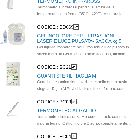
TERMOMETRO INFRAROSSI
Termometro a infrarossi per facile lettura della
temperatura sulla fronte (35°C - 42°C). Misurare la
temperatura dalla fronte con questo termometro è
CODICE :
BD069
compare_arrows
semplice, basta premere un pulsante. Adatto solame
nte per lettura della temperatura corporea senza
GEL INCOLORE PER ULTRASUONI,
LASER E LUCE PULSATA- SACCA kg.5
contatto fisico diretto. Permette di ottenere un valore
Gel liquido trasparente per ultrasuoni e luce pulsata in
preciso in modo pressochè immediato. Pile ministilo
sacca morbida Gel viscoso a base acquosa,ottimale
AAA non incluse.
per gli esami di diagnostica. è esente da sali e
CODICE :
BC21
compare_arrows
dall'effetto "filo", non contiene formaldeide e, la sua
particolare struttura, favorisce il movimento della sonda,
GUANTI STERILI TAGLIA M
facilitando il lavoro dell'operatore. Non infiammabile,
Guanti da esaminazione sterili in copolimero in busta
non corrosivo e stabile alla temperatura non sono
singola. Taglia M Privi di lattice e in confezione con
richieste precauzioni particolari in stoccaggio ed uso.
apertura facilitata per interventi urgenti. P\Ideale per il
CODICE :
BC03
compare_arrows
incluse: 1 sacca morbida in PE atossico da 5 litri.+ 1
riassortimento di cassette del pronto soccorso.
flacone vuoto e erogatore.
TERMOMETRO AL GALLIO
Termometro clinico senza Mercurio. Liquido composto
da una lega di Gallio, Indio e Stagno, completamente
atossica e non nociva per l'ambiente. Dispositivo
CODICE :
BC04
compare_arrows
Medico CE. Di facile lettura, basta tenerlo in contatto