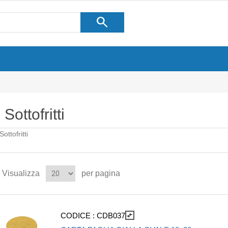
search
Sottofritti
Sottofritti
Visualizza
per pagina
CODICE :
CDB037
compare_arrows