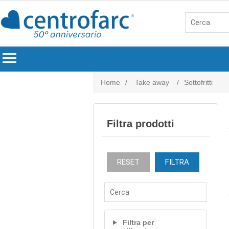
menu
Home
/
Take away
/
Sottofritti
Filtra prodotti
RESET
FILTRA
Filtra per