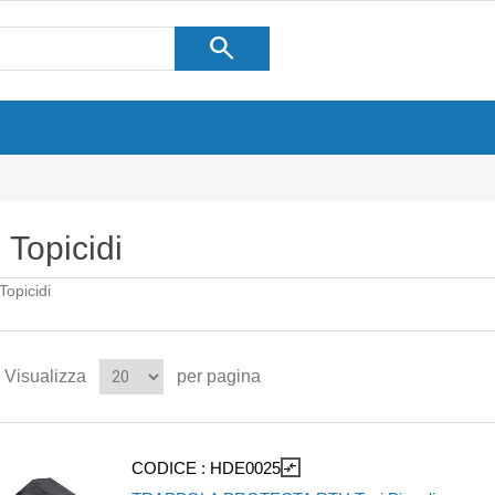
search
Topicidi
Topicidi
Visualizza
per pagina
CODICE :
HDE0025
compare_arrows