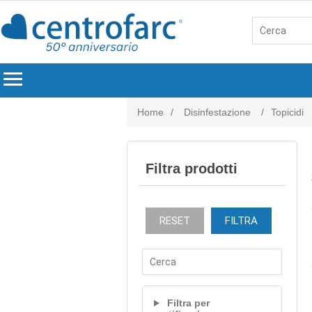
menu
Home
/
Disinfestazione
/
Topicidi
Filtra prodotti
RESET
FILTRA
Filtra per