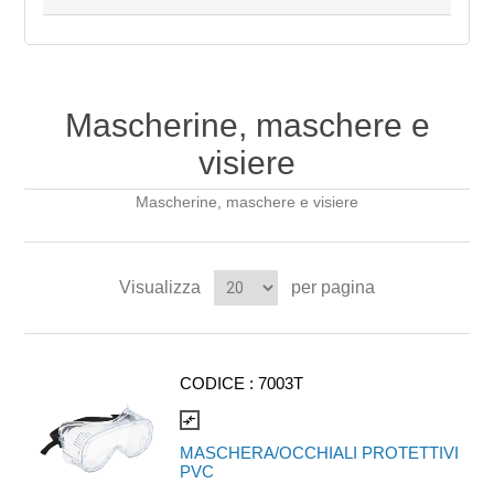
Mascherine, maschere e
visiere
Mascherine, maschere e visiere
Visualizza
per pagina
CODICE :
7003T
compare_arrows
MASCHERA/OCCHIALI PROTETTIVI
PVC