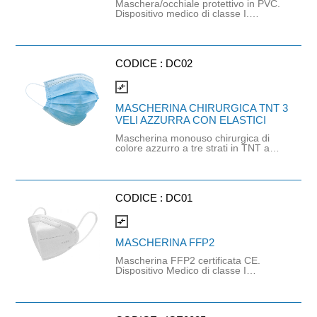
Maschera/occhiale protettivo in PVC.
Dispositivo medico di classe I.
Conforme alla normativa 93/42 C EE.
CODICE :
DC02
compare_arrows
MASCHERINA CHIRURGICA TNT 3
VELI AZZURRA CON ELASTICI
Mascherina monouso chirurgica di
colore azzurro a tre strati in TNT ad
alto potere filtrante. Strato esterno
traspirante ed idrorepellente, strato
intermendio in PLP idrofilo ad alto
potere filtrante, strato interno
ipoallergico. Conforme alla normativa
CODICE :
DC01
UNI EN 14683:2019. DM di classe I -
(Reg.UE 2017/745). Dic conformità
compare_arrows
CE secondo allegato IV.
MASCHERINA FFP2
Mascherina FFP2 certificata CE.
Dispositivo Medico di classe I
Dispositivo di protezione Individuale
di III° categoria (Regolamento UE
2016/425). Protegge contro aerosol
solidi e liquidi non tossici. LATEX