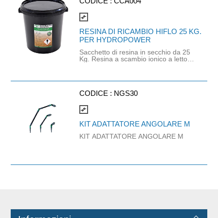
Pacchetto di Resina Ultra, ottimizza il
CODICE :
CCA004
flusso d'acqua e permette di sfrutta
re al massimo la resina. - La nuova
compare_arrows
resina a scambio ionico Premium
Ultra appositamente perf ta per le
RESINA DI RICAMBIO HIFLO 25 KG.
esigenze di pulizia del vetro.
PER HYDROPOWER
Sacchetto di resina in secchio da 25
Kg. Resina a scambio ionico a letto
misto ad alta capacità. Generazione
immediata d'acqua pura al 100% per
una pulizia dei vetri senza striature.
Da utilizzare con demineralizzatori
Unger.
CODICE :
NGS30
compare_arrows
KIT ADATTATORE ANGOLARE M
KIT ADATTATORE ANGOLARE M