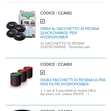
CODICE :
CCA001
compare_arrows
DIB64 4x SACCHETTO DI RESINA
QUICKCHANGE PER
HYDROPOWER
4x SACCHETTO DI RESINA
QUICKCHANGE - Ricambio per
HYDROPOWER - Contenuto 24 lt di
resina (n° 4 sacch i da lt.6).
CODICE :
CCA003
compare_arrows
DIUB3 PACCHETTI DI RESINA ULTRA
PER FILTRI HYDROPOWER
1 × set di 3 pacchetti di resina Ultra
da usare con codice DIUH3. - I
Pacchetti di resina Ul rniscono oltre il
30% in più di acqua pura per ogni
ricarica di resina. - La tecnologia
FloW .0 che, montata su ogni