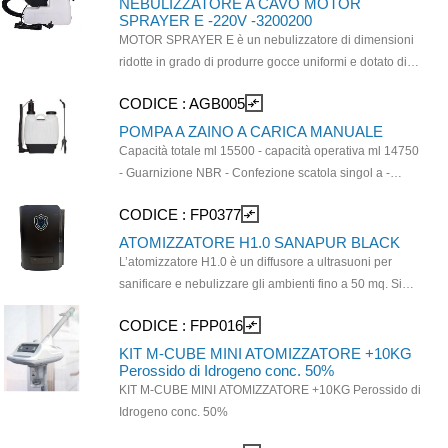
NEBULIZZATORE A CAVO MOTOR
SPRAYER E -220V -3200200
MOTOR SPRAYER E è un nebulizzatore di dimensioni
ridotte in grado di produrre gocce uniformi e dotato di
una lunga portata di spruzzo. Ha un motore con
CODICE :
AGB005
compare_arrows
prestazioni stabili, affidabile e durevole. Risulta
un’ottima attrezzatura per trattamenti sul verde e
POMPA A ZAINO A CARICA MANUALE
applicazioni in serra.Può essere impiegato anche per
Capacità totale ml 15500 - capacità operativa ml 14750
trattamenti di igiene, disinfezione e disinfestazione in
- Guarnizione NBR - Confezione scatola singol a -
ambienti civili, industrie alimentari e aziende
lancia in plastica da cm 54 curva con ugello regolabile
CODICE :
FP0377
compare_arrows
zootecniche.
e ventaglio - tracolla regolabile da cm 120 - tubo da 1,4
m - sistema brevettato di decompressione automatico.
ATOMIZZATORE H1.0 SANAPUR BLACK
Ideale per trattamenti sinfestazione e sanificazione in
L’atomizzatore H1.0 è un diffusore a ultrasuoni per
ambienti rurali, civili, stalle ed allevamenti ed in edilizia.
sanificare e nebulizzare gli ambienti fino a 50 mq. Si
La p ompa a zaino è a carica manuale, progettata per
tratta di un accessorio per la sanificazione
CODICE :
FPP016
compare_arrows
ridurre lo sforzo dell’operatore ed a ottenere ottim e
professionale degli spazi che agisce in maniera
prestazioni per un uso prolungato.
continuativa anche in presenza di persone senza
KIT M-CUBE MINI ATOMIZZATORE +10KG
Perossido di Idrogeno conc. 50%
essere nocivo o invasivo. 13,5 ore di durata massima
KIT M-CUBE MINI ATOMIZZATORE +10KG Perossido di
ad uso continuo, serbatoio da 3,8 lt e vaporizzazione
Idrogeno conc. 50%
massima di 280 ml/ora. Rumore: 35 dB. Si consiglia
l'utilizzo con SANAPUR ATOMIC t cod 0364 e cod