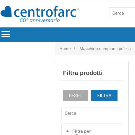
menu
Home
/
Macchine e impianti pulizia
Filtra prodotti
RESET
FILTRA
Filtra per