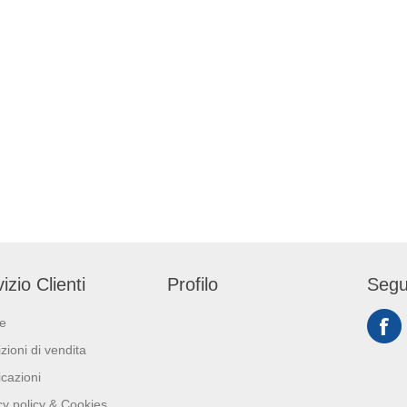
izio Clienti
Profilo
Segu
ie
zioni di vendita
icazioni
cy policy & Cookies