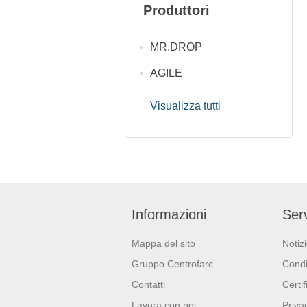
Produttori
MR.DROP
AGILE
Visualizza tutti
Informazioni
Serv
Mappa del sito
Notiz
Gruppo Centrofarc
Condi
Contatti
Certif
Lavora con noi
Priva