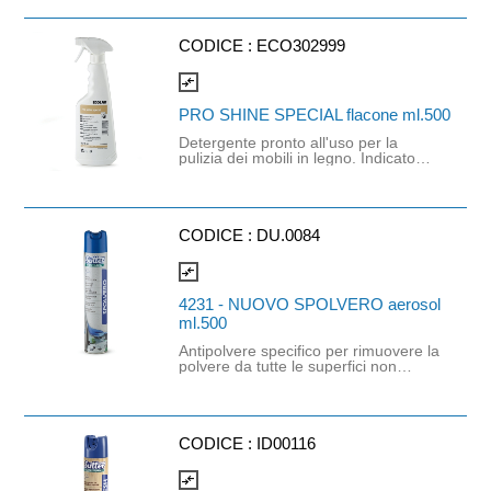
rallenta il ridepositarsi della polvere.
Idoneo per ogni tipo di superficie in
legno.
CODICE :
ECO302999
compare_arrows
PRO SHINE SPECIAL flacone ml.500
Detergente pronto all'uso per la
pulizia dei mobili in legno. Indicato
per tutte le superfici in legno (come
teak, quercia e mogano) anche
quelle lucidate o dipinte. Lascia una
pellicola protettiva che protegge la
superficie dalle impronte digitali,
CODICE :
DU.0084
gocce di acqua, polvere e rigature.
compare_arrows
4231 - NUOVO SPOLVERO aerosol
ml.500
Antipolvere specifico per rimuovere la
polvere da tutte le superfici non
conduttrici di elettricità quali: superfici
moderne, vetri, infissi, similpelle,
interni d'auto ecc. Raccoglie la
polvere ed elimina le cariche
elettrostatiche. La protezione
CODICE :
ID00116
antistatica previene la ridepositazione
della polvere. La polvere asportata
compare_arrows
viene trattenuta sul panno