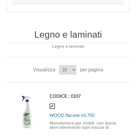
Legno e laminati
Legno e laminati
Visualizza
per pagina
CODICE :
0107
compare_arrows
WOOD flacone ml.750
Manutentore per mobili, non lascia
aloni eliminando ogni traccia di
polvere ed impronte. Protegge le
superfici trattate con un film che