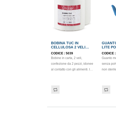
BOBINA TUC IN
GUANTO
CELLULOSA 2 VELI
LITE P
ECOLABEL
mis.M 
CODICE :
5039
CODICE 
Bobine in carta, 2 veli,
Guanto mo
confezione da 2 pezzi, idonee
senza polv
al contatto con gli alimenti. In
non sterile, 
cellulosa, di colore bianco e
sensibilit
con goffratura di tipo super-
comfort. D
micro. Strappo: H24,8 x 22 cm.
classe (R
Gr/mq: 21. Prodotto con
2017/745) 
certificazione ECOLABEL e
Protezione
FSC.
(Regolame
Adatti al conta
alimenti i