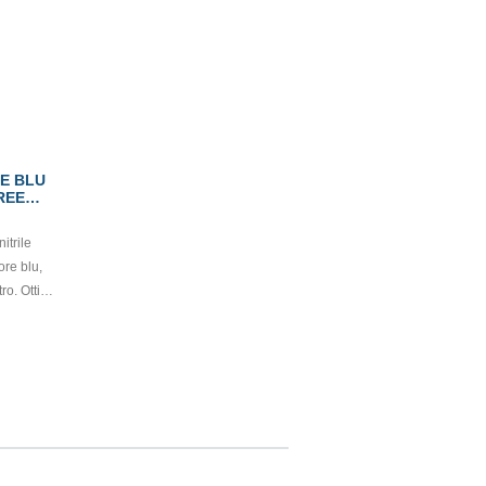
E BLU
REE
itrile
ore blu,
ttima
a e
medico: I
o (EU)
e: Cat. III
2016/425)
 gli
col