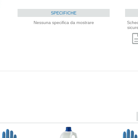
SPECIFICHE
Nessuna specifica da mostrare
Sched
sicur
descri