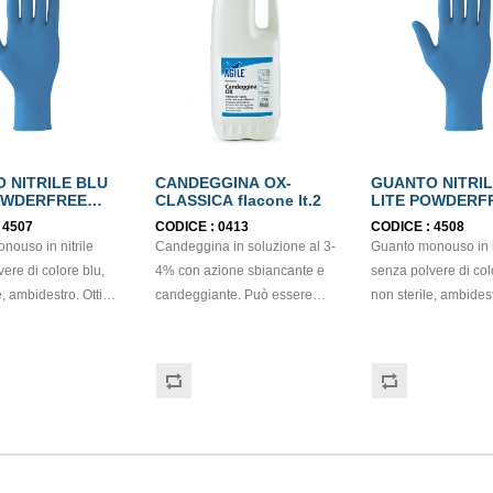
 NITRILE BLU
CANDEGGINA OX-
GUANTO NITRIL
OWDERFREE
CLASSICA flacone lt.2
LITE POWDERF
EN374
mis.L EN374
:
4507
CODICE :
0413
CODICE :
4508
nouso in nitrile
Candeggina in soluzione al 3-
Guanto monouso in n
ere di colore blu,
4% con azione sbiancante e
senza polvere di col
ambidestro. Ottima
candeggiante. Può essere
non sterile, ambidestro. O
à, destrezza e
utilizzata per l’ igiene totale
sensibilità, destrezz
ispositivo medico: I
degli ambienti ed un perfetto
comfort. Dispositivo 
egolamento (EU)
candeggio del bucato sia a
classe (Regolament
Dispositivo di
mano che in lavatrice. Si
2017/745) Dispositivo di
 Individuale: Cat. III
consiglia di attenersi alle
Protezione Individual
nto (EU) 2016/425)
indicazioni di dosaggio
(Regolamento (EU) 
tto con gli
indicate nella scheda tecnica
Adatti al contatto con
n accordo col
del prodotto e di non utilizzare
alimenti in accordo 