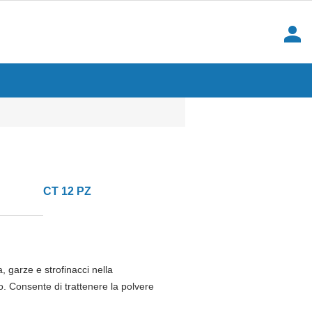
person
CT 12 PZ
a, garze e strofinacci nella
o. Consente di trattenere la polvere