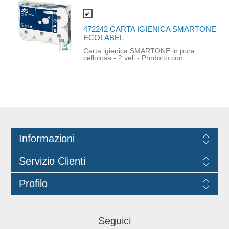
compare_arrows
472242 CARTA IGIENICA SMARTONE
ECOLABEL
Carta igienica SMARTONE in pura
cellolosa - 2 veli - Prodotto con
certificazione ECOLABEL E FSC.
Informazioni
Servizio Clienti
Profilo
Seguici