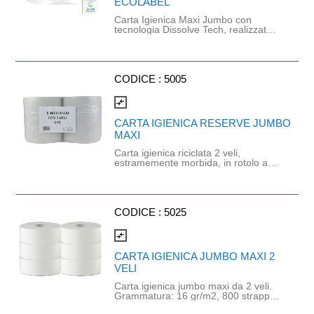
ECOLABEL
Carta Igienica Maxi Jumbo con
tecnologia Dissolve Tech, realizzata
con 1 velo e carta microgoffrata in
pura cellulosa. Pur essendo un
monovelo, grazie alla maggiore
grammatura di 26g/m², offre le
stesse prestazioni di un prodotto a 2
CODICE :
5005
veli. Prodotto certificato Ecolabel e
FSC. Lunghezza rotolo: 500mt.
compare_arrows
Altezza strappo: 8,9cm. Diametro
rotolo: 25cm. Diametro anima: 6cm.
CARTA IGIENICA RESERVE JUMBO
La carta igienica è compatibile con il
MAXI
DISPENSER BIANCO CARTA
IGIENICA JUMBO MAXI cod. 1107.
Carta igienica riciclata 2 veli,
estramemente morbida, in rotolo a
lunga durata. Realizzata da materie
prime di alta qualità. Lunghezza: 240
metri.
CODICE :
5025
compare_arrows
CARTA IGIENICA JUMBO MAXI 2
VELI
Carta igienica jumbo maxi da 2 veli.
Grammatura: 16 gr/m2, 800 strappi
per rotolo, lunghezza strappo: 30cm.