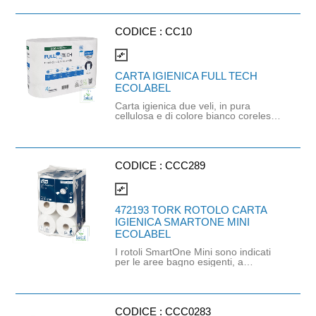
Lunghezza: 240 metri.
Composizione: Fibre Vergini: 20 % +
Fibre riciclate 80%
CODICE :
CC10
compare_arrows
CARTA IGIENICA FULL TECH
ECOLABEL
Carta igienica due veli, in pura
cellulosa e di colore bianco coreless.
La carta igienica è 100% pura
cellulosa, certificata Ecolabel e FSC.
Il pack in carta lo rende un prodotto
100% plastic free. Il design del rotolo
coreless, ovvero senza anima,
CODICE :
CCC289
permette di stoccare una maggiore
quantità di carta, riducendo
compare_arrows
l'ingombro di magazzino nel lungo
periodo. Diametro rotolo: 14,9
472193 TORK ROTOLO CARTA
x9,2cm Compatibile con il Dispenser
IGIENICA SMARTONE MINI
CC11
ECOLABEL
I rotoli SmartOne Mini sono indicati
per le aree bagno esigenti, a
prescindere dalla quantità dei
visitatori. Compatibile con il dispenser
Tork SmartOne Mini cod. CCC288.
Prodotto certificato ECOLABEL.
CODICE :
CCC0283