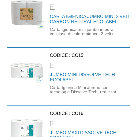
compare_arrows
CARTA IGIENICA JUMBO MINI 2 VELI
CARBON NEUTRAL ECOLABEL
Carta igienica mini jumbo in pura
cellulosa di colore bianco, 2 veli e
microgoffrata. Prodotto ecologico
certificato Ecolabel, FSC e Carbon
Neutral: l'impronta ambientale del
suo ciclo di vita viene infatti calcolata
e compensata sostenendo progetti di
CODICE :
CC15
protezione della foresta amazzonica.
Lunghezza rotolo: 170mt. Strappi:
compare_arrows
557.
JUMBO MINI DISSOLVE TECH
ECOLABEL
Carta Igienica Mini Jumbo con
tecnologia Dissolve Tech, realizzata
con 1 velo e carta microgoffrata in
pura cellulosa. Pur essendo un
monovelo, grazie alla maggiore
grammatura di 26g/m², offre le
stesse prestazioni di un prodotto a 2
CODICE :
CC16
veli. Prodotto certificato Ecolabel e
FSC. Lunghezza rotolo: 300mt.
compare_arrows
Diametro rotolo: 20cm. Diametro
anima: 6cm.
JUMBO MAXI DISSOLVE TECH