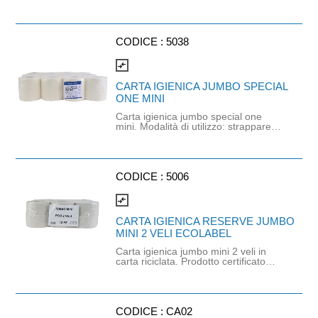
strappare l'anima centrale di cartone
in corrispondenza della linea
tratteggiata verde e tirare per estrarla
dal rotolo. Vedi la documentazione in
allegato. Compatibile col dispenser
CODICE :
5038
SMARTONE (cod. CCC0287)
compare_arrows
CARTA IGIENICA JUMBO SPECIAL
ONE MINI
Carta igienica jumbo special one
mini. Modalità di utilizzo: strappare
l'anima centrale di cartone in
corrispondenza della linea
tratteggiata verde e tirare per estrarla
dal rotolo. Prodotto certificato FSC.
CODICE :
5006
compare_arrows
CARTA IGIENICA RESERVE JUMBO
MINI 2 VELI ECOLABEL
Carta igienica jumbo mini 2 veli in
carta riciclata. Prodotto certificato
ECOLABEL. Prodotta senza l'uso di
sbiancanti o agenti chimici di alcun
tipo. Lunghezza 120metri.
CODICE :
CA02