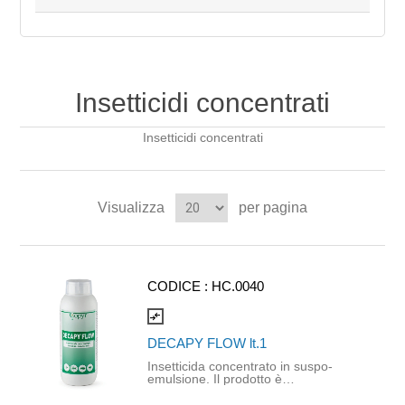
Insetticidi concentrati
Insetticidi concentrati
Visualizza
per pagina
CODICE :
HC.0040
compare_arrows
DECAPY FLOW lt.1
Insetticida concentrato in suspo-
emulsione. Il prodotto è
caratterizzato da un rapido effetto
abbattente e snidante oltre che da