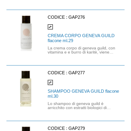
quotidiana. La sua azione deli cata fa
sì che esso possa essere utilizzato
su tutto il corpo, lasciando la pelle
rinfrescata e puli ta.
Dermatologicamente testato per il
CODICE :
GAP276
nickel senza parabeni senza bht.
compare_arrows
CREMA CORPO GENEVA GUILD
flacone ml.29
La crema corpo di geneva guild, con
vitamina e e burro di karitè, viene
assorbita velocemente ripris tinando
l'elasticità della pelle e restituendo
morbidezza e un'idratazione
prolungata.
CODICE :
GAP277
compare_arrows
SHAMPOO GENEVA GUILD flacone
ml.30
Lo shampoo di geneva guild è
arricchito con estratti biologici di
avena e oryza sativa, dalle propri età
lenitive, per detergere delicatamente
e mantenere i capelli sempre in
condizioni ottimali. Claim del
prodotto: dermatologicamente testato
CODICE :
GAP279