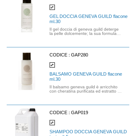
testato per il nickel senza parabeni
senza bht
compare_arrows
GEL DOCCIA GENEVA GUILD flacone
ml.30
Il gel doccia di geneva guild deterge
la pelle dolcemente; la sua formula,
dal profumo delicato, è a rricchita con
estratto di aloe vera dalle proprietà
emollienti e lenitive. Claim del
prodotto: derma tologicamente
testato testato per il nickel senza
CODICE :
GAP280
parabeni senza bht.
compare_arrows
BALSAMO GENEVA GUILD flacone
ml.30
Il balsamo geneva guild è arricchito
con cheratina purificata ed estratto di
camomilla, dona ai cape lli
luminosita’, lasciandoli lisci e protetti.
Claim del prodotto:
dermatologicamente testato testat o
per il nickel senza parabeni senza
CODICE :
GAP019
bht senza edta senza fenossietanolo
senza petrolato
compare_arrows
SHAMPOO DOCCIA GENEVA GUILD