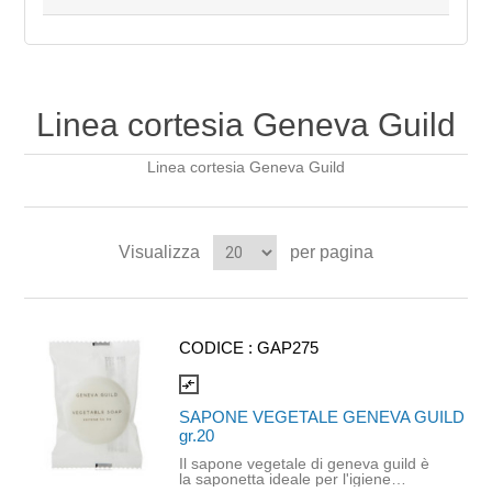
Linea cortesia Geneva Guild
Linea cortesia Geneva Guild
Visualizza
per pagina
CODICE :
GAP275
compare_arrows
SAPONE VEGETALE GENEVA GUILD
gr.20
Il sapone vegetale di geneva guild è
la saponetta ideale per l'igiene