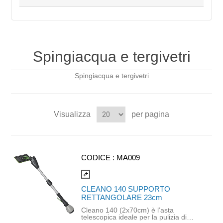
Spingiacqua e tergivetri
Spingiacqua e tergivetri
Visualizza
per pagina
CODICE :
MA009
compare_arrows
CLEANO 140 SUPPORTO
RETTANGOLARE 23cm
Cleano 140 (2x70cm) è l’asta
telescopica ideale per la pulizia di