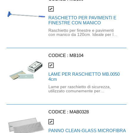
utilizzare con raschietto MB.0082
compare_arrows
RASCHIETTO PER PAVIMENTI E
FINESTRE CON MANICO
Raschietto per finestre e pavimenti
con manico da 120cm. Ideale per la
pulizia professionale o domestica di
superfici resistenti. Il manico, in
alluminio è leggero e maneggevole.
Progettato per rimuovere sporco
ostinato, incrostazioni o residui da
CODICE :
MB104
pavimenti e vetri. Lame non incluse:
selezionare MB.0086.
compare_arrows
LAME PER RASCHIETTO MB.0050
4cm
Lame per raschietto di sicurezza,
utilizzato comunemente per
rimuovere incrostazioni, adesivi o
sporco ostinato da superfici delicate
come vetri e piani cottura. Lame da 4
cm per raschietto cod. MB.0050
CODICE :
MAB0328
compare_arrows
PANNO CLEAN-GLASS MICROFIBRA