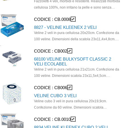
Fazzoletti 4 veli, morbidi e resistenti. Realizzati morbida
cellulosa 100%, non irritano la pelle e sono senza
profumazione aggiunta. Prodotto certificato PEFC.
CODICE :
CB.0008
compare_arrows
8827 - VELINE KLEENEX 2 VELI
Veline 2 veli in pura cellulosa 20x20cm. Confezione da
100 veline. Dimensioni della scatola 23x11,4x4,8cm.
Garantiscono un’immagine professionale e consentono
CODICE :
CB002
compare_arrows
di contenere i costi grazie al sistema di dispensazione
a strappi singoli. Le veline Kleenex® sono certificate
68100 VELINE BULKYSOFT CLASSIC 2
VELI ECOLABEL
FSC.
Veline 2 veli in pura cellulosa 21x21cm. Confezione da
100 veline. Dimensioni scatola 23x11,5x4,5cm.
Compatibile con dispenser da muro 20008, dispenser
CODICE :
CB006
compare_arrows
cromato CAP0207 e dispenser nero opaco CP02.
Prodotto certificato Ecolabel e PEFC.
VELINE CUBO 3 VELI
Veline cubo 3 veli in pura cellulosa 20x19,9cm.
Confezione da 60 veline. Dimensioni scatola
11,5x11,5x11,5cm. Accessorio pratico e flessibile,
CODICE :
CB.0010
compare_arrows
adatto ad ogni tipo di struttu Prodotto certificato FSC.
8834 VELINE KLEENEX CUBO 2 VELI