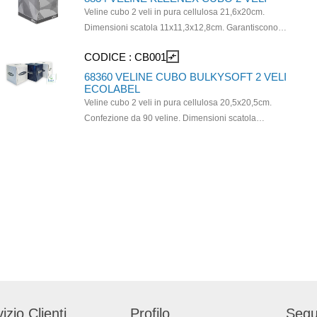
Veline cubo 2 veli in pura cellulosa 21,6x20cm.
Dimensioni scatola 11x11,3x12,8cm. Garantiscono
un’immagine professionale e consentono di contenere i
CODICE :
CB001
compare_arrows
costi grazie al sistema di dispensazione a strappi
singoli. Le veline Kleenex® sono certificate FSC.
68360 VELINE CUBO BULKYSOFT 2 VELI
ECOLABEL
Veline cubo 2 veli in pura cellulosa 20,5x20,5cm.
Confezione da 90 veline. Dimensioni scatola
10x11,3x12,3cm. Compatibile con dispenser CAP03.
Prodotto certificato Ecolabel e PEFC.
izio Clienti
Profilo
Segu