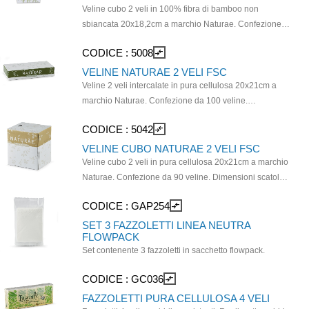
Veline cubo 2 veli in 100% fibra di bamboo non
sbiancata 20x18,2cm a marchio Naturae. Confezione
da 100 veline. Dimensioni scatola 11x11x12cm.
CODICE :
5008
compare_arrows
Prodotto con materie prime certificate FSC. Ideali per
pelli sensibili, uniscono sicurezza, morbidezza e
VELINE NATURAE 2 VELI FSC
sostenibilità.
Veline 2 veli intercalate in pura cellulosa 20x21cm a
marchio Naturae. Confezione da 100 veline.
Dimensioni scatola 23x11,5x4,5cm. Compatibile con
CODICE :
5042
compare_arrows
dispenser da muro 20008, dispenser cromato
CAP0207 e dispenser nero opaco CP02. Prodotto con
VELINE CUBO NATURAE 2 VELI FSC
materie prime certificate FSC.
Veline cubo 2 veli in pura cellulosa 20x21cm a marchio
Naturae. Confezione da 90 veline. Dimensioni scatola
12x11x12cm. Compatibile con dispenser CAP03.
CODICE :
GAP254
compare_arrows
Prodotto con materie prime certificate FSC.
SET 3 FAZZOLETTI LINEA NEUTRA
FLOWPACK
Set contenente 3 fazzoletti in sacchetto flowpack.
CODICE :
GC036
compare_arrows
FAZZOLETTI PURA CELLULOSA 4 VELI