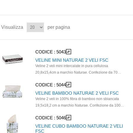
Visualizza
per pagina
CODICE :
5043
compare_arrows
VELINE MINI NATURAE 2 VELI FSC
Veline 2 veli mini intercalate in pura cellulosa
20,8x15,4cm a marchio Naturae. Confezione da 70
veline. Dimensioni scatola 17x11x4cm. Prodotto con
CODICE :
5044
compare_arrows
materie prime certificate FSC.
VELINE BAMBOO NATURAE 2 VELI FSC
Veline 2 veli in 100% fibra di bamboo non sbiancata
19,5x18,2 cm a marchio Naturae. Confezione da 100
veline. Dimensioni scatola 20x11,5x5cm. Prodotto con
CODICE :
5046
compare_arrows
materie prime certificate FSC. Ideali per pelli sensibili,
uniscono sicurezza, morbidezza e sostenibilità.
VELINE CUBO BAMBOO NATURAE 2 VELI
FSC