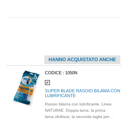
HANNO ACQUISTATO ANCHE
CODICE :
1050N
compare_arrows
SUPER BLADE RASOIO BILAMA CON
LUBRIFICANTE
Rasoio bilama con lubrificante. Linea
NATURAE. Doppia lama: la prima
lama sfoltisce, la seconda taglia per
una rasatura perfetta. Con vitamina E