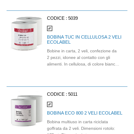
per ridurre l’attrito. Adotta il nuovo
metodo di micro-grinding, molto
diverso dal metodo tradizionale. Super
CODICE :
5039
Blade ha il bordo ricurvo ed una
ergonomica dentatura. La sua forma
compare_arrows
infatti assicura una rasatura
BOBINA TUC IN CELLULOSA 2 VELI
confortevole e dalla maggiore durata,
ECOLABEL
rispetto ad altri prodotti in commercio.
Bobine in carta, 2 veli, confezione da
2 pezzi, idonee al contatto con gli
alimenti. In cellulosa, di colore bianco
e con goffratura di tipo super-micro.
Strappo: H24,8 x 22 cm. Gr/mq: 21.
Prodotto con certificazione
ECOLABEL e FSC.
CODICE :
5011
compare_arrows
BOBINA ECO 800 2 VELI ECOLABEL
Bobina multiuso in carta riciclata
goffrata da 2 veli. Dimensioni rotolo: