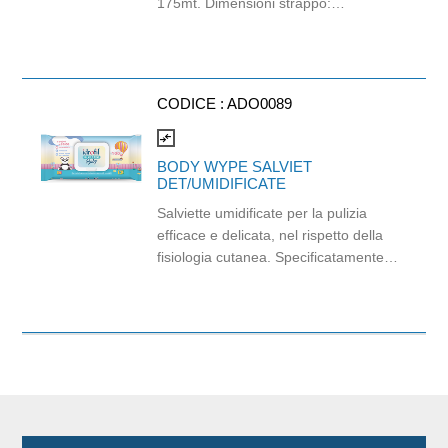
175mt. Dimensioni strappo:
H23x21,5cm. Gr/mq: 18,5. Prodotto
certificato Ecolabel.
CODICE :
ADO0089
compare_arrows
BODY WYPE SALVIET
DET/UMIDIFICATE
Salviette umidificate per la pulizia
efficace e delicata, nel rispetto della
fisiologia cutanea. Specificatamente
indicate per l’igiene personale di
neonati, bambini, anziani, infermi e
lungodegenti. dimensioni salvietta:
17x16cm