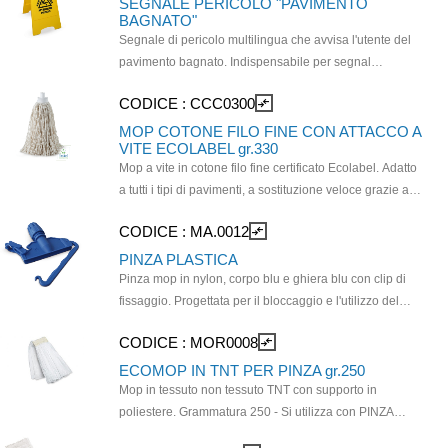
SEGNALE PERICOLO "PAVIMENTO
BAGNATO"
Segnale di pericolo multilingua che avvisa l'utente del
pavimento bagnato. Indispensabile per segnal
Indispensabile per segnalare che la zona di transito è
CODICE :
CCC0300
compare_arrows
momentaneamente inagibile e potenzialmente
pericolosa.
MOP COTONE FILO FINE CON ATTACCO A
VITE ECOLABEL gr.330
Mop a vite in cotone filo fine certificato Ecolabel. Adatto
a tutti i tipi di pavimenti, a sostituzione veloce grazie al
pratico sistema a vite. L'elevato numero di fibre trattiene
CODICE :
MA.0012
compare_arrows
lo sporco e non lascia tracce sul pavimento.
Grammatura mop: 330 gr.
PINZA PLASTICA
Pinza mop in nylon, corpo blu e ghiera blu con clip di
fissaggio. Progettata per il bloccaggio e l'utilizzo del
mop per la pulizia dei pavimenti in ambienti di varia
CODICE :
MOR0008
compare_arrows
natura come sanità, uffici e industria. Garantisce una
presa salda e facilita le operazioni di lavaggio e
ECOMOP IN TNT PER PINZA gr.250
strizzatura. Da utilizzare con 4047 - LZ.0015 - LZ.0016 -
Mop in tessuto non tessuto TNT con supporto in
CCC0168 - MOR0008.
poliestere. Grammatura 250 - Si utilizza con PINZA
PLASTICA codice MA.0012 e manico a scelta.