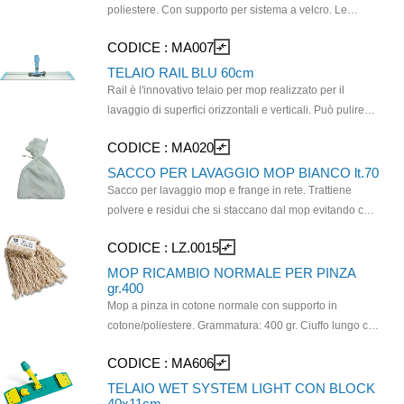
poliestere. Con supporto per sistema a velcro. Le
caratteristiche eccezionali della microfibra garantiscono
CODICE :
MA007
compare_arrows
risultati ottimali in termini di pulizia. Ha una maggiore
superficie pulente rispetto ai sistemi tradizionali a
TELAIO RAIL BLU 60cm
mano. Compatibile con telaio MA610.
Rail è l'innovativo telaio per mop realizzato per il
lavaggio di superfici orizzontali e verticali. Può pulire
ovunque: raggiunge le zone più difficili e inaccessibili
CODICE :
MA020
compare_arrows
grazie al suo sistema scorrevole “Lock & Unlock”,
mentre il sistema di blocco dello snodo consente una
SACCO PER LAVAGGIO MOP BIANCO lt.70
pulizia confortevole anche delle superfici verticali. I
Sacco per lavaggio mop e frange in rete. Trattiene
mop possono essere rimossi senza l’utilizzo delle mani,
polvere e residui che si staccano dal mop evitando che
per il massimo dell' igiene e comfort per l’operatore.
sporchino il cestello. Impedisce lo sfrangiamento e la
CODICE :
LZ.0015
compare_arrows
Colore: blu. Dimensione: 60 cm. Da utilizzare con
perdita di pelucchi durante il lavaggio. Mantiene intatta
ricambio MA615 o MA629.
la struttura del prodotto in esso contenuto. Il laccio
MOP RICAMBIO NORMALE PER PINZA
gr.400
permette la chiusura del sacco. Dimensioni: H 90 x L
Mop a pinza in cotone normale con supporto in
75cm.
cotone/poliestere. Grammatura: 400 gr. Ciuffo lungo cm
36/40 - Lavaggio 60°C. Si utilizza con PINZA
CODICE :
MA606
compare_arrows
PLASTICA codice MA.0012 e manico a scelta.
TELAIO WET SYSTEM LIGHT CON BLOCK
40x11cm