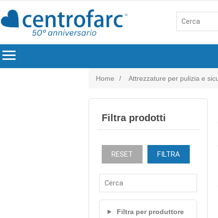
menu
Home
/
Attrezzature per pulizia e si
Filtra prodotti
RESET
FILTRA
Filtra per produttore