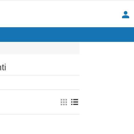
person
ti