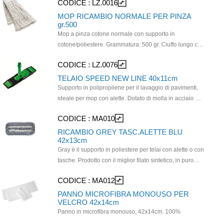
CODICE :
LZ.0016
compare_arrows
MOP RICAMBIO NORMALE PER PINZA
gr.500
Mop a pinza cotone normale con supporto in
cotone/poliestere. Grammatura: 500 gr. Ciuffo lungo cm
36/40. Lavaggio a 60°. Si utilizza con PINZA PLASTICA
CODICE :
LZ.0076
compare_arrows
codice MA.0012 e manico a scelta.
TELAIO SPEED NEW LINE 40x11cm
Supporto in polipropilene per il lavaggio di pavimenti,
ideale per mop con alette. Dotato di molla in acciaio per
apertura e chiusura rapida a apressione. Assicura una
CODICE :
MA010
compare_arrows
strizzatura senza contatto manuale e alta resistenza
all'uso. Si presta bene anche a raggiungere gli angoli
RICAMBIO GREY TASC.ALETTE BLU
42x13cm
più difficili. Telaio per sistema CLIPPER MOP - mis. cm
Gray è il supporto in poliestere per telai con alette o con
40 x 11- Sterilizzabile in Autoclave - manico escluso - si
tasche. Prodotto con il miglior filato sintetico, in puro
utilizza con QBA0035 - QBA0046 - MA624 - MA010.
poliestere 100% è perfetto sia per la pulizia di zone ad
CODICE :
MA012
compare_arrows
alto e medio rischio che per le pulizie quotidiane di
pavimenti in resina e linoleum. Può essere lavato in
PANNO MICROFIBRA MONOUSO PER
VELCRO 42x14cm
macchina fino a cicli di 90° per circa 500 lavaggi Da
Panno in microfibra monouso, 42x14cm. 100%
utilizzare con telaio MA622 oppure LZ.0076.