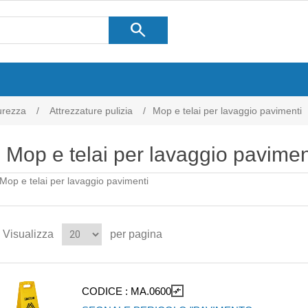
search
curezza
/
Attrezzature pulizia
/
Mop e telai per lavaggio pavimenti
Mop e telai per lavaggio pavimen
Mop e telai per lavaggio pavimenti
Visualizza
per pagina
CODICE :
MA.0600
compare_arrows