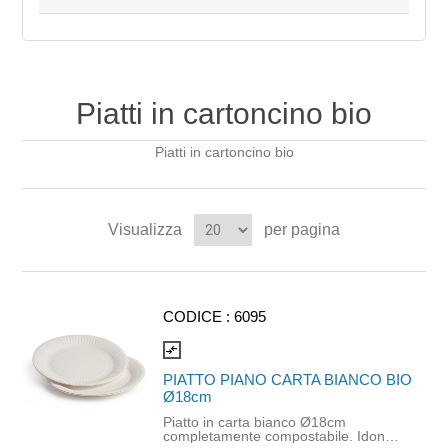
Piatti in cartoncino bio
Piatti in cartoncino bio
Visualizza
per pagina
CODICE :
6095
compare_arrows
PIATTO PIANO CARTA BIANCO BIO
Ø18cm
Piatto in carta bianco Ø18cm
completamente compostabile. Idoneo