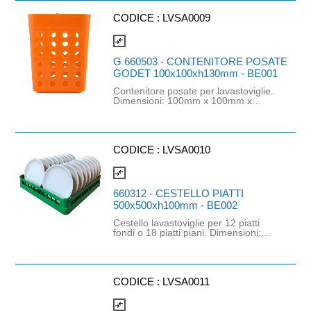
CODICE :
LVSA0009
compare_arrows
G 660503 - CONTENITORE POSATE
GODET 100x100xh130mm - BE001
Contenitore posate per lavastoviglie.
Dimensioni: 100mm x 100mm x
h130mm. Adatto per macchine con
cesto 500mm x 500mm.
CODICE :
LVSA0010
compare_arrows
660312 - CESTELLO PIATTI
500x500xh100mm - BE002
Cestello lavastoviglie per 12 piatti
fondi o 18 piatti piani. Dimensioni:
500mm x 500mm x h100mm.
CODICE :
LVSA0011
compare_arrows