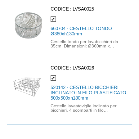
h280mm.
CODICE :
LVSA0025
compare_arrows
660704 - CESTELLO TONDO
Ø360xh130mm
Cestello tondo per lavabicchieri da
35cm. Dimensioni: Ø360mm x
h130mm.
CODICE :
LVSA0026
compare_arrows
520142 - CESTELLO BICCHIERI
INCLINATO IN FILO PLASTIFICATO
500x500xh180mm
Cestello lavastoviglie inclinato per
bicchieri, 4 scomparti in filo
plastificato. Dimensioni cestello:
500mm x 500mm x h180mm.
Dimensioni bicchiere: Ø85mm x
h150mm.