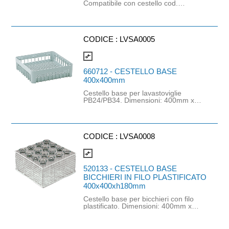
Compatibile con cestello cod.
LVSA0005 e lavastoviglie cod.
6B1001, cod. B02060, cod.
LVSM0001, cod. LVSM0005.
CODICE :
LVSA0005
compare_arrows
660712 - CESTELLO BASE
400x400mm
Cestello base per lavastoviglie
PB24/PB34. Dimensioni: 400mm x
400mm.
CODICE :
LVSA0008
compare_arrows
520133 - CESTELLO BASE
BICCHIERI IN FILO PLASTIFICATO
400x400xh180mm
Cestello base per bicchieri con filo
plastificato. Dimensioni: 400mm x
400mm x h180mm. Altezza massima
bicchieri: 18cm.