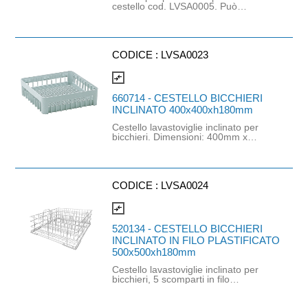
cestello cod. LVSA0005. Può
contenere fino a 15 piattini da caffè.
CODICE :
LVSA0023
compare_arrows
660714 - CESTELLO BICCHIERI
INCLINATO 400x400xh180mm
Cestello lavastoviglie inclinato per
bicchieri. Dimensioni: 400mm x
400mm x h180mm. Altezza massima
bicchieri: 18cm.
CODICE :
LVSA0024
compare_arrows
520134 - CESTELLO BICCHIERI
INCLINATO IN FILO PLASTIFICATO
500x500xh180mm
Cestello lavastoviglie inclinato per
bicchieri, 5 scomparti in filo
plastificato. Dimensioni cestello:
500mm x 500mm x h180mm.
Dimensioni bicchieri: Ø80mm x