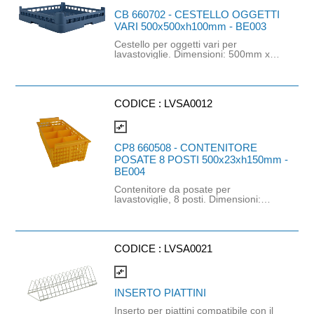
CB 660702 - CESTELLO OGGETTI
VARI 500x500xh100mm - BE003
Cestello per oggetti vari per
lavastoviglie. Dimensioni: 500mm x
500mm x h100mm. Adatto per
macchine con cesto 500mm x
500mm.
CODICE :
LVSA0012
compare_arrows
CP8 660508 - CONTENITORE
POSATE 8 POSTI 500x23xh150mm -
BE004
Contenitore da posate per
lavastoviglie, 8 posti. Dimensioni:
500mm x 23mm x h150mm. Adatto
per macchine con cesto 500mm x
500mm.
CODICE :
LVSA0021
compare_arrows
INSERTO PIATTINI
Inserto per piattini compatibile con il