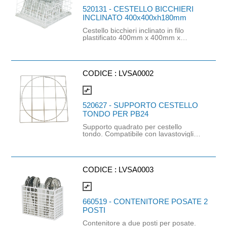
520131 - CESTELLO BICCHIERI
INCLINATO 400x400xh180mm
Cestello bicchieri inclinato in filo
plastificato 400mm x 400mm x
h180mm per bicchieri di altezza
280mm e diametro 70mm.
CODICE :
LVSA0002
compare_arrows
520627 - SUPPORTO CESTELLO
TONDO PER PB24
Supporto quadrato per cestello
tondo. Compatibile con lavastoviglie
PB24. Materiale: ferro plastificato con
rilsan bianco. Dimensioni: Ø365mm.
CODICE :
LVSA0003
compare_arrows
660519 - CONTENITORE POSATE 2
POSTI
Contenitore a due posti per posate.