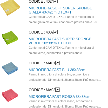
CODICE :
4024
compare_arrows
Particolarmente adatto per superfici lisce, vetri, specchi,
banconi. Utilissimo per lo sporco grasso. SISTEMA
MICROFIBRA SOFT SUPER SPONGE
GIALLA 40x42cm DTEX<1
COLORE BLU: ideale per la pulizia di arredi e specchi.
Conforme ai CAM DTEX<1. Panno in microfibra di
Lavabile fino a 250-300 volte. È un prodotto a marchio
colore giallo cm 40x42 economico professionale. Può
SuperSponge®.
essere utilizzato su qualsiasi tipo di superficie.
CODICE :
4007
compare_arrows
Particolarmente adatto per superfici lisce, vetri, specchi.
SISTEMA COLORE GIALLO: ideale per la pulizia di
MICROFIBRA FAST SUPER SPONGE
VERDE 38x38cm DTEX<1
lavandini e docce. Lavabile fino a 250-300 volte. È un
Conforme ai CAM DTEX<1. Panno in microfibra di
prodotto a marchio SuperSponge®
colore verde, economico e professionale.
Composizione: 80% poliestere - 20% poliammide.
CODICE :
MA01
compare_arrows
Dimensioni: 38cm x 38cm. Può essere utilizzato su
qualsiasi tipo di superficie. SISTEMA COLORE VERDE:
MICROFIBRA FAST BLU 38X38cm
ideale per la disinfezione. Può essere lavato in
Panno in microfibra di colore blu, economico e
lavatrice 150-200 volte a 60° senza l'uso di additivi. È
professionale. Dimensioni: 38cm x 38cm. Può essere
un prodotto a marchio SuperSponge®.
utilizzato su qualsiasi tipo di superficie. SISTEMA
CODICE :
MA02
compare_arrows
COLORE BLU: ideale per la pulizia di arredi e specchi.
Può essere lavato in lavatrice 150-200 volte a 60°
MICROFIBRA FAST ROSSA 38x38cm
senza l'uso di additivi.
Panno in microfibra di colore rosso, economico e
professionale. Dimensioni: 38cm x 38cm. Può essere