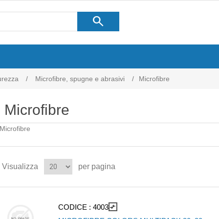
search
curezza
/
Microfibre, spugne e abrasivi
/
Microfibre
Microfibre
Microfibre
Visualizza
per pagina
CODICE :
4003
compare_arrows