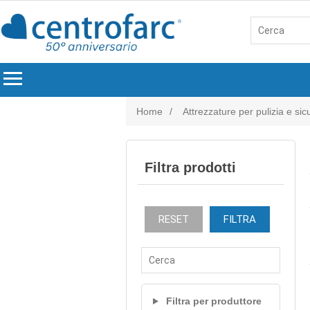
menu
Home
/
Attrezzature per pulizia e si
Filtra prodotti
RESET
FILTRA
Filtra per produttore