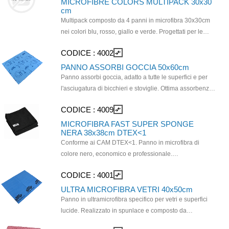
MICROFIBRE COLORS MULTIPACK 30x30
cm
Multipack composto da 4 panni in microfibra 30x30cm
nei colori blu, rosso, giallo e verde. Progettati per le
operazioni di pulizia e manutenzione quotidiana delle
CODICE :
4002
compare_arrows
superfici. I panni possono essere lavati in lavatrice 150-
200 volte a 60° senza l'uso di additivi. È un prodotto a
PANNO ASSORBI GOCCIA 50x60cm
marchio SuperSponge®.
Panno assorbi goccia, adatto a tutte le superfici e per
l'asciugatura di bicchieri e stoviglie. Ottima assorbenza,
non lascia aloni. Microfibra di poliestere e poliammide.
CODICE :
4009
compare_arrows
Dimensioni: 50x60 cm
MICROFIBRA FAST SUPER SPONGE
NERA 38x38cm DTEX<1
Conforme ai CAM DTEX<1. Panno in microfibra di
colore nero, economico e professionale.
Composizione: 80% poliestere - 20% poliammide.
CODICE :
4001
compare_arrows
Dimensioni: 38cm x 38cm. Può essere utilizzato su
qualsiasi tipo di superficie. Adatto per la pulizia di
ULTRA MICROFIBRA VETRI 40x50cm
tavolini, piani di lavoro, banconi e macchina del caffè.
Panno in ultramicrofibra specifico per vetri e superfici
Può essere lavato in lavatrice 150-200 volte 60° senza
lucide. Realizzato in spunlace e composto da
l'uso di additivi. È un prodotto a marchio
poliestere e poliammide, ha un'altissima assorbenza e