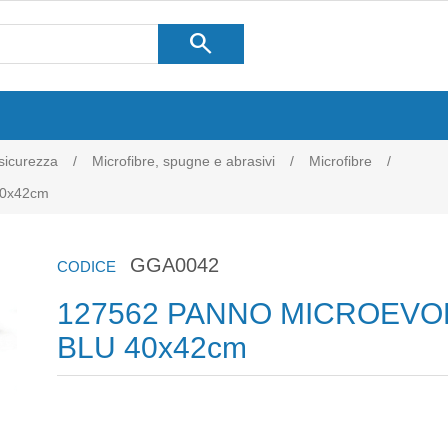
search
 sicurezza
/
Microfibre, spugne e abrasivi
/
Microfibre
/
0x42cm
GGA0042
CODICE
127562 PANNO MICROEVO
BLU 40x42cm