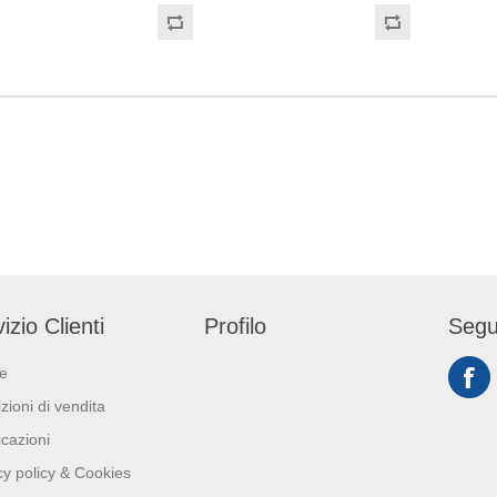
egolamento (EU)
classe (Regolamento (EU)
vitamina E per ridurre 
di
2017/745) Dispositivo di
Adotta il nuovo metodo di
 Individuale: Cat. III
Protezione Individuale: Cat. III
micro-grinding, molt
nto (EU) 2016/425)
(Regolamento (EU) 2016/425)
dal metodo tradizion
ontatto con gli
Adatti al contatto con gli
Super Blade ha il b
n accordo col
alimenti in accordo col
ricurvo ed una ergonomica
to (EC) No
regolamento (EC) No
dentatura. La sua for
 e con regolamento
1935/2004 e con regolamento
assicura una rasatu
mmissione (EU)No
della Commissione (EU)No
confortevole e dalla maggiore
10/2011.
durata, rispetto ad al
in commercio.
izio Clienti
Profilo
Segu
ie
zioni di vendita
icazioni
cy policy & Cookies