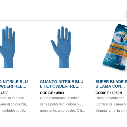
 NITRILE BLU
GUANTO NITRILE BLU
SUPER BLADE 
OWDERFREE
LITE POWDERFREE
BILAMA CON
N374
mis.S EN374
LUBRIFICANTE
:
4508
CODICE :
4503
CODICE :
1050N
nouso in nitrile
Guanto monouso in nitrile
Rasoio bilama con
ere di colore blu,
senza polvere di colore blu,
lubrificante. Linea
ambidestro. Ottima
non sterile, ambidestro. Ottima
Doppia lama: la pri
à, destrezza e
sensibilità, destrezza e
sfoltisce, la seconda taglia per
ispositivo medico: I
comfort. Dispositivo medico: I
una rasatura perfett