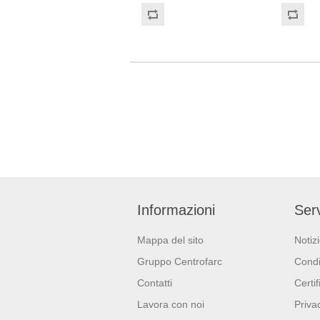
classe (Regolamento (EU)
classe (R
2017/745) Dispositivo di
2017/745) Dispositivo 
Protezione Individuale: Cat. III
Protezione
(Regolamento (EU) 2016/425)
(Regolame
Adatti al contatto con gli
Adatti al c
alimenti in accordo col
alimenti i
regolamento (EC) No
regolamen
1935/2004 e con regolamento
1935/2004
della Commissione (EU)No
della Co
10/2011.
10/2011.
Informazioni
Serv
Mappa del sito
Notiz
Gruppo Centrofarc
Condi
Contatti
Certif
Lavora con noi
Priva