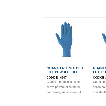
GUANTO NITRILE BLU
GUANTO
LITE POWDERFREE
LITE P
mis.M EN374
mis.L E
CODICE :
4507
CODICE 
Guanto monouso in nitrile
Guanto mo
senza polvere di colore blu,
senza polv
non sterile, ambidestro. Ottima
non sterile, 
sensibilità, destrezza e
sensibilit
comfort. Dispositivo medico: I
comfort. D