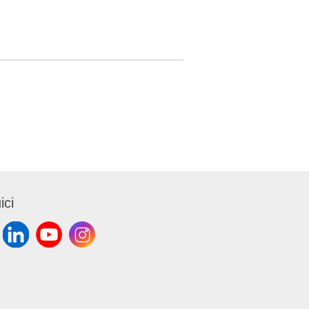
l’attrito.
o diverso
ale.
ordo
ma infatti
ra
tri prodotti
ici