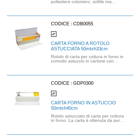
poliestere cotoniero, sottile ma
piuttosto resistente. Idoneo all'uso
alimentare, perfetto per la legatura
manuale ed automatica di salumi e
arrosti. Il prodotto è idoneo al
contatto con prodotti alimentari
CODICE :
CDB0055
secondo le normative vigenti. Resa
metrica mt 1780/ kg.
compare_arrows
CARTA FORNO A ROTOLO
ASTUCCIATA 50mtxh33cm
Rotolo di carta per cottura in forno in
comodo astuccio in cartone con
seghetto. La carta è realizzata in
cellulosa siliconata idonea al contatto
con alimenti. Temperatura di utilizzo:
max 220°. Mis.H 33 Mt.50
CODICE :
GDP0300
compare_arrows
CARTA FORNO IN ASTUCCIO
50mtxh40cm
Rotolo astucciato di carta per cottura
in forno. La carta è ottenuta da pura
pasta di cellulosa vergine bisiliconata
idonea al contatto con alimenti.
Temperatura di utilizzo: max 220°.
max 220°. Misure: H 40 Mt 50.