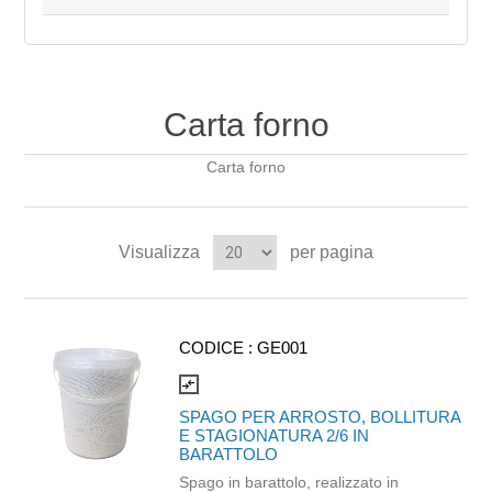
Carta forno
Carta forno
Visualizza
per pagina
CODICE :
GE001
compare_arrows
SPAGO PER ARROSTO, BOLLITURA
E STAGIONATURA 2/6 IN
BARATTOLO
Spago in barattolo, realizzato in