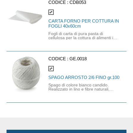
CODICE :
CDB053
compare_arrows
CARTA FORNO PER COTTURA IN
FOGLI 40x60cm
Fogli di carta di pura pasta di
cellulosa per la cottura di alimenti in
forno. Materiale compostabile e
completamente privo di sbiancanti
chimici. Dimensioni: 40 x 60 cm, 41
gr/mq.
CODICE :
GE.0018
compare_arrows
SPAGO ARROSTO 2/6 FINO gr.100
Spago di colore bianco candido.
Realizzato in lino e fibre naturali,
specifico per il settore alimentare, in
particolare per la legatura manuale
ed automatica di salumi.
aggiornamenti rilasciato NEOTRON
laboratorio qualificato D.M. 26-287
Art 4 Legge 46/82) Adatto all'uso
alimentare secondo le normative
vigenti (regolamento UE 10/2011 e
successivi Lunghezza mt 1780/kg.