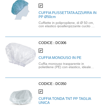
professionale, in particolare a
ristoranti, cucine professionali, scuole
compare_arrows
di cucina, mense.
CUFFIA PLISSETTATA AZZURRA IN
PP Ø50cm
Cuffiette in polipropilene, di Ø 50 cm,
con elastico ipoallergizzante cucito a
giro testa. Piegate a zig-zag. Soffici e
confortevoli, coprono interamente la
capigliatura assicurando igiene e
protezione settori sanitario,
CODICE :
DC006
alimentare e Ho.Re.Ca. Taglia unica.
compare_arrows
CUFFIA MONOUSO IN PE
Cuffia monouso trasparente in
polietilene (PE) con elastico, ideale
per l'uso in centri estetici, spa, hotel,
parrucchieri e nel settore igienico-
sanitario. La cuffia. piegata a
fisarmonica è trasparente ed
impermeabiele e dotata du elastico
CODICE :
DC050
per una tenuta ottimale.
compare_arrows
CUFFIA TONDA TNT PP TAGLIA
UNICA