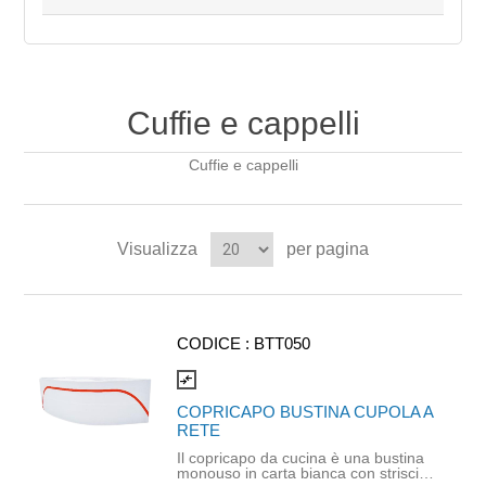
Cuffie e cappelli
Cuffie e cappelli
Visualizza
per pagina
CODICE :
BTT050
compare_arrows
COPRICAPO BUSTINA CUPOLA A
RETE
Il copricapo da cucina è una bustina
monouso in carta bianca con striscia