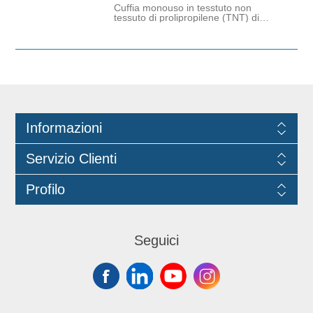
Cuffia monouso in tesstuto non
tessuto di prolipropilene (TNT) di
colore bianco, con bordo elastico per
una vestibilità comoda. Di forma
tonda, è l'ideale per garantire l'igiene
in ambienti professionali e sanitari. Il
prodotto è spesso utilizzato nel
settore della ristorazione, nei
laboratori, nel settore sanitario e in
tutti i contesti che richiedono il
rispetto delle norme igieniche. 14
g/m2, diametro 53 cm e in taglia
unica.
Informazioni
Servizio Clienti
Profilo
Seguici