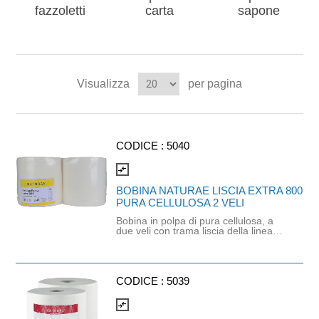
fazzoletti
carta
sapone
Visualizza
per pagina
CODICE :
5040
compare_arrows
BOBINA NATURAE LISCIA EXTRA 800
PURA CELLULOSA 2 VELI
Bobina in polpa di pura cellulosa, a
due veli con trama liscia della linea
Naturae® . Biodegradabile al 100%,
non contiene coloranti ed imbiancanti
ottici. Idonea al contatto con alimenti.
Misura strappo: H26X37 cm. Peso
bobina: 3 kg - Peso coppia: 6 kg.
CODICE :
5039
compare_arrows