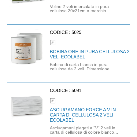
Veline 2 veli intercalate in pura
cellulosa 20x21cm a marchio
Naturae. Confezione da 100 veline.
Dimensioni scatola 23x11,5x4,5cm.
Compatibile con dispenser da muro
20008, dispenser cromato CAP0207
e dispenser nero opaco CP02.
CODICE :
5029
Prodotto con materie prime certificate
FSC.
compare_arrows
BOBINA ONE IN PURA CELLULOSA 2
VELI ECOLABEL
Bobina di carta bianca in pura
cellulosa da 2 veli. Dimensione
strappo: H22,7x22 cm. Gr/mq: 21
Idonea al contatto con alimenti.
Certificato Ecolabel.
CODICE :
5091
compare_arrows
ASCIUGAMANO FORCE A V IN
CARTA DI CELLULOSA 2 VELI
ECOLABEL
Asciugamani piegati a "V" 2 veli in
carta di cellulosa di colore bianco
naturale. Dimensioni: 21cm x 21cm.