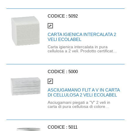
Prodotto con certificazione
ECOLABEL e PEFC. Cartone da
3150 pezzi.
CODICE :
5092
compare_arrows
CARTA IGIENICA INTERCALATA 2
VELI ECOLABEL
Carta igienica intercalata in pura
cellulosa a 2 veli. Prodotto certificato
Ecolabel e PEFC. Cartone da 9.000
pezzi.
CODICE :
5000
compare_arrows
ASCIUGAMANO FLIT A V IN CARTA
DI CELLULOSA 2 VELI ECOLABEL
Asciugamani piegati a "V" 2 veli in
carta di pura cellulosa di colore
bianco naturale. Dimensioni: 21cm x
21cm. Grammatura: 17gr/mq.
Cartone da 3150 pezzi. Prodotto con
certificazione ECOLABEL e FSC.
Fascetta 100% carta.
CODICE :
5011