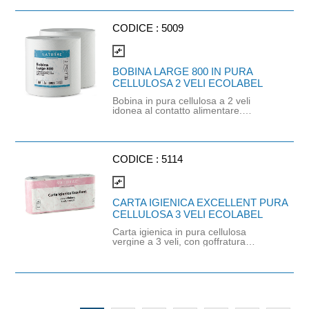
pezzi.
CODICE :
5009
compare_arrows
BOBINA LARGE 800 IN PURA
CELLULOSA 2 VELI ECOLABEL
Bobina in pura cellulosa a 2 veli
idonea al contatto alimentare.
Numero strappi: 800. Lunghezza
rotolo: 268mt. Peso: 2,7kg.
Dimensioni strappo: H25,6cm x
33,5cm. Grammatura: 19.5gr/mq.
Prodotto certificato Ecolabel.
CODICE :
5114
compare_arrows
CARTA IGIENICA EXCELLENT PURA
CELLULOSA 3 VELI ECOLABEL
Carta igienica in pura cellulosa
vergine a 3 veli, con goffratura
microincollata e 250 strappi. Prodotto
certificato ECOLABEL ed FSC. Balla
da 56 pezzi.