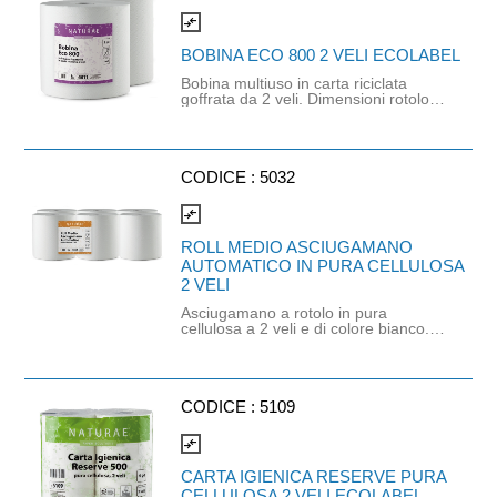
compare_arrows
BOBINA ECO 800 2 VELI ECOLABEL
Bobina multiuso in carta riciclata
goffrata da 2 veli. Dimensioni rotolo:
175mt. Dimensioni strappo:
H23x21,5cm. Gr/mq: 18,5. Prodotto
certificato Ecolabel.
CODICE :
5032
compare_arrows
ROLL MEDIO ASCIUGAMANO
AUTOMATICO IN PURA CELLULOSA
2 VELI
Asciugamano a rotolo in pura
cellulosa a 2 veli e di colore bianco.
Idoneo al contatto con alimenti per
SlimRoll non captivo. Confezione da
6 pezzi.
CODICE :
5109
compare_arrows
CARTA IGIENICA RESERVE PURA
CELLULOSA 2 VELI ECOLABEL