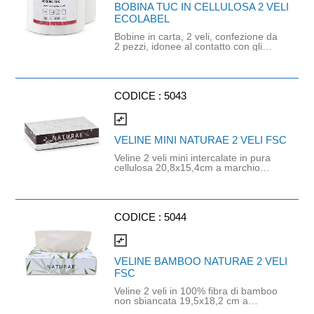
BOBINA TUC IN CELLULOSA 2 VELI
ECOLABEL
Bobine in carta, 2 veli, confezione da
2 pezzi, idonee al contatto con gli
alimenti. In cellulosa, di colore bianco
e con goffratura di tipo super-micro.
Strappo: H24,8 x 22 cm. Gr/mq: 21.
Prodotto con certificazione
ECOLABEL e FSC.
CODICE :
5043
compare_arrows
VELINE MINI NATURAE 2 VELI FSC
Veline 2 veli mini intercalate in pura
cellulosa 20,8x15,4cm a marchio
Naturae. Confezione da 70 veline.
Dimensioni scatola 17x11x4cm.
Prodotto con materie prime certificate
FSC.
CODICE :
5044
compare_arrows
VELINE BAMBOO NATURAE 2 VELI
FSC
Veline 2 veli in 100% fibra di bamboo
non sbiancata 19,5x18,2 cm a
marchio Naturae. Confezione da 100