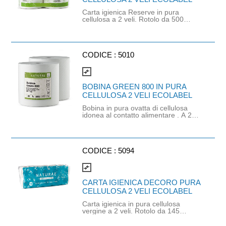
Carta igienica Reserve in pura
cellulosa a 2 veli. Rotolo da 500
strappi. Prodotto certificato Ecolabel
e PEFC. Balla da 40 pezzi.
CODICE :
5010
compare_arrows
BOBINA GREEN 800 IN PURA
CELLULOSA 2 VELI ECOLABEL
Bobina in pura ovatta di cellulosa
idonea al contatto alimentare . A 2
veli in rotolo da 800 strappi. Prodotto
con certificazione Ecolabel e PEFC.
Dimensione strappo: H 23.5x21cm. .
Gr/Mq: 20,5. Finitura goffrata.
CODICE :
5094
compare_arrows
CARTA IGIENICA DECORO PURA
CELLULOSA 2 VELI ECOLABEL
Carta igienica in pura cellulosa
vergine a 2 veli. Rotolo da 145
strappi. Prodotto certificato
ECOLABEL e PEFC. Balla da 120