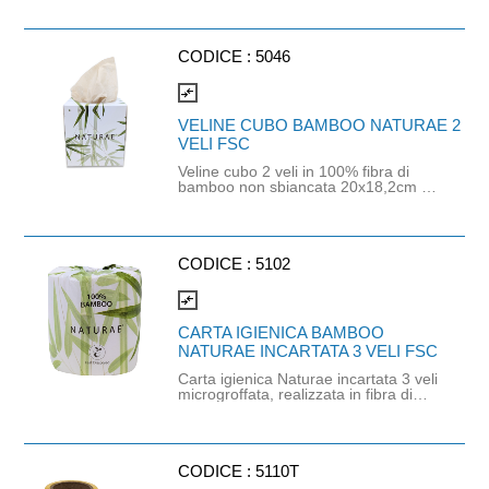
veline. Dimensioni scatola
20x11,5x5cm. Prodotto con materie
prime certificate FSC. Ideali per pelli
sensibili, uniscono sicurezza,
CODICE :
5046
morbidezza e sostenibilità.
compare_arrows
VELINE CUBO BAMBOO NATURAE 2
VELI FSC
Veline cubo 2 veli in 100% fibra di
bamboo non sbiancata 20x18,2cm a
marchio Naturae. Confezione da 100
veline. Dimensioni scatola
11x11x12cm. Prodotto con materie
prime certificate FSC. Ideali per pelli
sensibili, uniscono sicurezza,
CODICE :
5102
morbidezza e sostenibilità.
compare_arrows
CARTA IGIENICA BAMBOO
NATURAE INCARTATA 3 VELI FSC
Carta igienica Naturae incartata 3 veli
microgroffata, realizzata in fibra di
bamboo, risorsa rinnovabile a basso
impatto ambientale. Si dissolve
rapidamente in acqua, morbida sulla
pelle e resistente. Prodotto plastic
free anche nell'imballaggio e
CODICE :
5110T
certificato FSC.