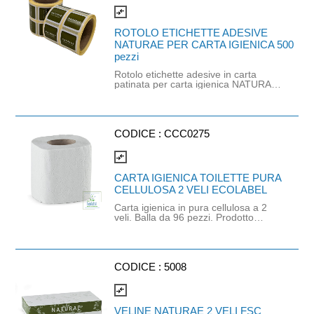
compare_arrows
ROTOLO ETICHETTE ADESIVE
NATURAE PER CARTA IGIENICA 500
pezzi
Rotolo etichette adesive in carta
patinata per carta igienica NATURAE.
Il rotolo contiene 500 etichette.
Dimensioni: 25x25mm.
CODICE :
CCC0275
compare_arrows
CARTA IGIENICA TOILETTE PURA
CELLULOSA 2 VELI ECOLABEL
Carta igienica in pura cellulosa a 2
veli. Balla da 96 pezzi. Prodotto
certificato ECOLABEL e FSC.
CODICE :
5008
compare_arrows
VELINE NATURAE 2 VELI FSC