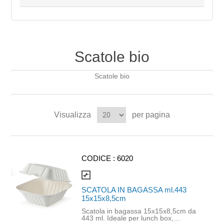
Scatole bio
Scatole bio
Visualizza
per pagina
CODICE :
6020
compare_arrows
SCATOLA IN BAGASSA ml.443
15x15x8,5cm
Scatola in bagassa 15x15x8,5cm da
443 ml. Ideale per lunch box,