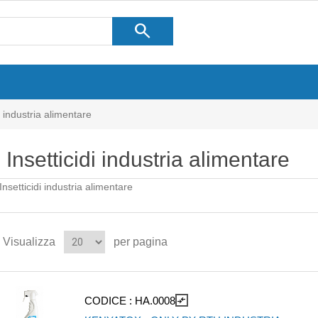
search
i industria alimentare
Insetticidi industria alimentare
Insetticidi industria alimentare
Visualizza
per pagina
CODICE :
HA.0008
compare_arrows