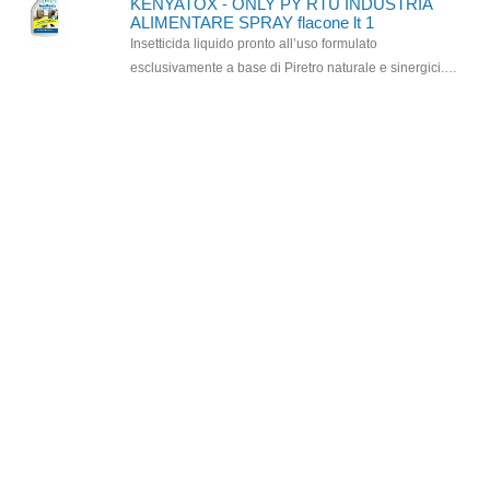
KENYATOX - ONLY PY RTU INDUSTRIA
ALIMENTARE SPRAY flacone lt 1
Insetticida liquido pronto all’uso formulato
esclusivamente a base di Piretro naturale e sinergici.
Appositamente studiato per gli ambienti delle industrie
alimentari. E' un Presidio Medico Chirurgico
Registrazione n. 3534 del Ministero della Sanità. Il
prodotto è inodore, non infiammabile e non macchia.
Risulta altamente efficace contro una vasta gamma di
insetti volanti e striscianti. La sua azione insetticida è
fulminante: in pochi minuti gli ambienti trattati saranno
liberi dagli insetti e grazie al Piretro naturale, non
induce fenomeni di resistenza o assuefazione. Per le
sue caratteristiche può essere impiegato con sicurezza
in industrie, negozi e magazzini alimentari. 1 flacone da
1 litro.