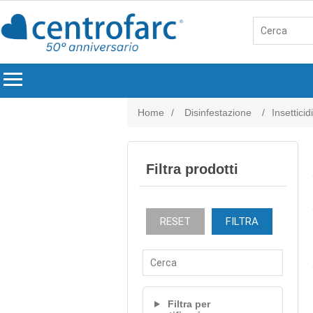
menu
Home
/
Disinfestazione
/
Insetticid
Filtra prodotti
RESET
FILTRA
Filtra per