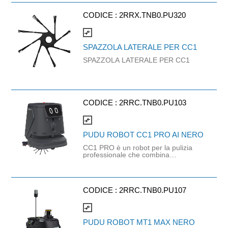
CODICE :
2RRX.TNB0.PU320
compare_arrows
SPAZZOLA LATERALE PER CC1
SPAZZOLA LATERALE PER CC1
CODICE :
2RRC.TNB0.PU103
compare_arrows
PUDU ROBOT CC1 PRO AI NERO
CC1 PRO è un robot per la pulizia
professionale che combina
spazzamento, lavaggio, aspirazione
e spolvero in un’unica soluzione.
Grazie alla combinazione delle
tecnologie VSLAM e LiDAR, naviga
CODICE :
2RRC.TNB0.PU107
con precisione anche in ambienti
complessi e su larga scala, coprendo
superfici fino a 5.000–8.000 m² con
compare_arrows
efficienza costante. Il sistema di
pulizia mirata basato su IA utilizza
PUDU ROBOT MT1 MAX NERO
riconoscimento visivo e pianificazione