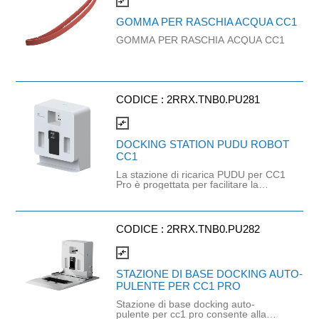
compare_arrows
GOMMA PER RASCHIA ACQUA CC1
GOMMA PER RASCHIA ACQUA CC1
CODICE :
2RRX.TNB0.PU281
compare_arrows
DOCKING STATION PUDU ROBOT
CC1
La stazione di ricarica PUDU per CC1
Pro è progettata per facilitare la
ricarica autonoma dei robot.
Consente ai robot di tornare
automaticamente alla base per la
ricarica, garantendo un
CODICE :
2RRX.TNB0.PU282
funzionamento continuo e riducendo
al minimo i tempi di inattività.
compare_arrows
STAZIONE DI BASE DOCKING AUTO-
PULENTE PER CC1 PRO
Stazione di base docking auto-
pulente per cc1 pro consente alla