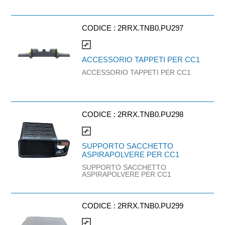
serie PUDU CC1 di eseguire cicli di
pulizia automatizzati assistiti dalla
stazione di ricarica, mantenendo i
componenti critici sempre in
CODICE :
2RRX.TNB0.PU297
condizioni ottimali e riducendo
notevolmente la manutenzione
compare_arrows
ordinaria.
ACCESSORIO TAPPETI PER CC1
ACCESSORIO TAPPETI PER CC1
CODICE :
2RRX.TNB0.PU298
compare_arrows
SUPPORTO SACCHETTO
ASPIRAPOLVERE PER CC1
SUPPORTO SACCHETTO
ASPIRAPOLVERE PER CC1
CODICE :
2RRX.TNB0.PU299
compare_arrows