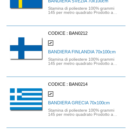
BANDIERA SVEZIA 70x100cm
Stamina di poliestere 100% grammi
145 per metro quadrato Prodotto a
disponibilità limitata. Dispo nibile fino
ad esaurimento scorte. Non saranno
generati saldi in caso di ordini
superiori alla dispo nibilità
CODICE :
BAN0212
compare_arrows
BANDIERA FINLANDIA 70x100cm
Stamina di poliestere 100% grammi
145 per metro quadrato Prodotto a
disponibilità limitata. Dispo nibile fino
ad esaurimento scorte. Non saranno
generati saldi in caso di ordini
superiori alla dispo nibilità
CODICE :
BAN0214
compare_arrows
BANDIERA GRECIA 70x100cm
Stamina di poliestere 100% grammi
145 per metro quadrato Prodotto a
disponibilità limitata. Dispo nibile fino
ad esaurimento scorte. Non saranno
generati saldi in caso di ordini
superiori alla disponibilità.