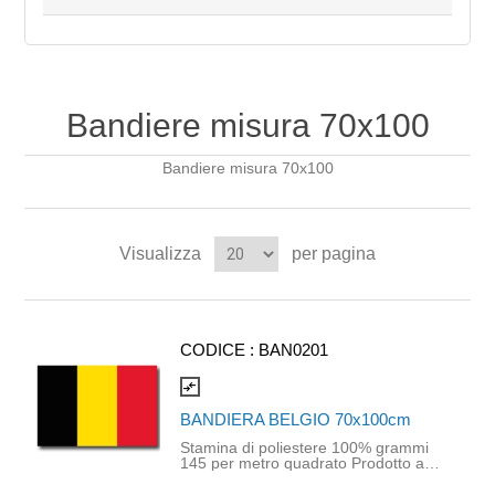
Bandiere misura 70x100
Bandiere misura 70x100
Visualizza
per pagina
CODICE :
BAN0201
compare_arrows
BANDIERA BELGIO 70x100cm
Stamina di poliestere 100% grammi
145 per metro quadrato Prodotto a
disponibilità limitata. Dispo nibile fino
ad esaurimento scorte. Non saranno