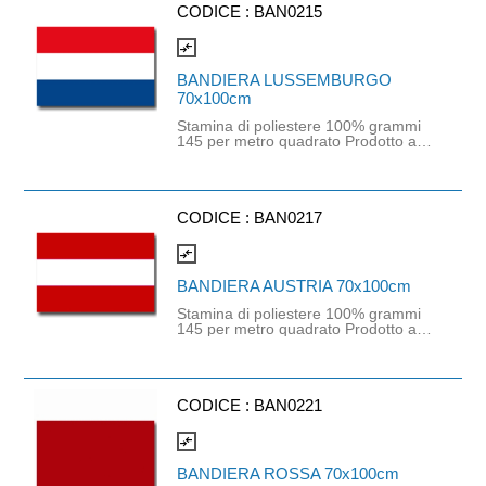
CODICE :
BAN0215
compare_arrows
BANDIERA LUSSEMBURGO
70x100cm
Stamina di poliestere 100% grammi
145 per metro quadrato Prodotto a
disponibilità limitata. Dispo nibile fino
ad esaurimento scorte. Non saranno
generati saldi in caso di ordini
superiori alla dispo nibilità
CODICE :
BAN0217
compare_arrows
BANDIERA AUSTRIA 70x100cm
Stamina di poliestere 100% grammi
145 per metro quadrato Prodotto a
disponibilità limitata. Dispo nibile fino
ad esaurimento scorte. Non saranno
generati saldi in caso di ordini
superiori alla dispo nibilità
CODICE :
BAN0221
compare_arrows
BANDIERA ROSSA 70x100cm