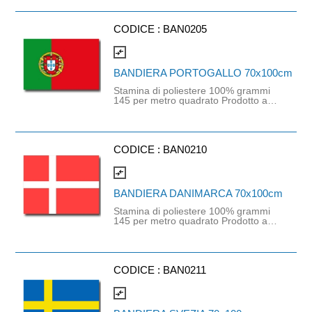
generati saldi in caso di ordini
superiori alla dispo nibilità
CODICE :
BAN0205
compare_arrows
BANDIERA PORTOGALLO 70x100cm
Stamina di poliestere 100% grammi
145 per metro quadrato Prodotto a
disponibilità limitata. Dispo nibile fino
ad esaurimento scorte. Non saranno
generati saldi in caso di ordini
superiori alla dispo nibilità
CODICE :
BAN0210
compare_arrows
BANDIERA DANIMARCA 70x100cm
Stamina di poliestere 100% grammi
145 per metro quadrato Prodotto a
disponibilità limitata. Dispo nibile fino
ad esaurimento scorte. Non saranno
generati saldi in caso di ordini
superiori alla dispo nibilità
CODICE :
BAN0211
compare_arrows