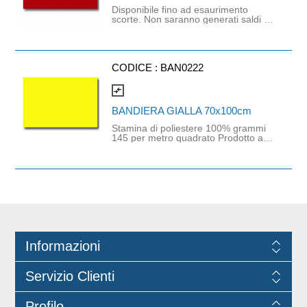
Disponibile fino ad esaurimento
scorte. Non saranno generati saldi in
caso di ordini superiori alla
disponibilità.
CODICE :
BAN0222
compare_arrows
BANDIERA GIALLA 70x100cm
Stamina di poliestere 100% grammi
145 per metro quadrato Prodotto a
disponibilità limitata. Dispo nibile fino
ad esaurimento scorte. Non saranno
generati saldi in caso di ordini
superiori alla dispo nibilità
Informazioni
Servizio Clienti
Profilo