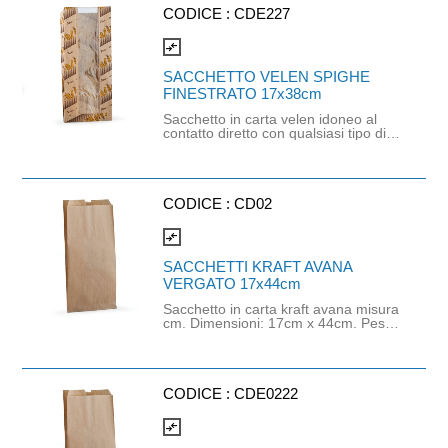
CODICE :
CDE227
compare_arrows
SACCHETTO VELEN SPIGHE
FINESTRATO 17x38cm
Sacchetto in carta velen idoneo al
contatto diretto con qualsiasi tipo di
alimento, con stampa gener ica
utilizzando inchiostro atossico.
Prodotto idoneo al contatto con
alimenti secondo il rego o CE n°
1935/2004 e successivi
CODICE :
CD02
aggiornamenti, al D.M. Del
21/03/1973. Cartone da 1000
compare_arrows
SACCHETTI KRAFT AVANA
VERGATO 17x44cm
Sacchetto in carta kraft avana misura
cm. Dimensioni: 17cm x 44cm. Peso:
40gr/m². Il prodotto è idoneo al
contatto alimentare. All'interno del
cartone sono presenti circa 680
pezzi.
CODICE :
CDE0222
compare_arrows