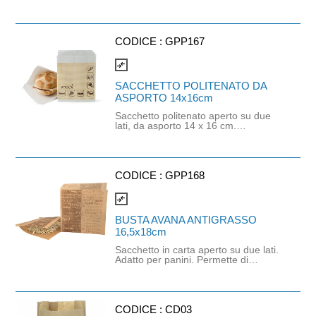
CODICE :
GPP167
compare_arrows
SACCHETTO POLITENATO DA
ASPORTO 14x16cm
Sacchetto politenato aperto su due
lati, da asporto 14 x 16 cm.
Confezione da 1000 pe
CODICE :
GPP168
compare_arrows
BUSTA AVANA ANTIGRASSO
16,5x18cm
Sacchetto in carta aperto su due lati.
Adatto per panini. Permette di
assorbire il grasso in eccesso
evitando di sporcare eccessivamente
le mani. Dimensione: 16,5 x 18 cm.
CODICE :
CD03