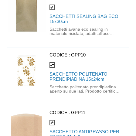
compare_arrows
SACCHETTI SEALING BAG ECO
15x30cm
Sacchetti avana eco sealing in
materiale riciclato, adatti all'uso
alimentare, in particolare per prodotti
panificati. Fondo ripiegato a soffietto.
Dimensioni 15cm x 30cm. Peso:
50gr. All'interno del cartone ci sono
circa 943 pezzi.
CODICE :
GPP10
compare_arrows
SACCHETTO POLITENATO
PRENDIPIADINA 15x24cm
Sacchetto politenato prendipiadina
aperto su due lati. Prodotto certificato
FSC e riciclabile. Dimensioni: 15cm x
24cm. Cartone da 1000 pezzi.
CODICE :
GPP11
compare_arrows
SACCHETTO ANTIGRASSO PER