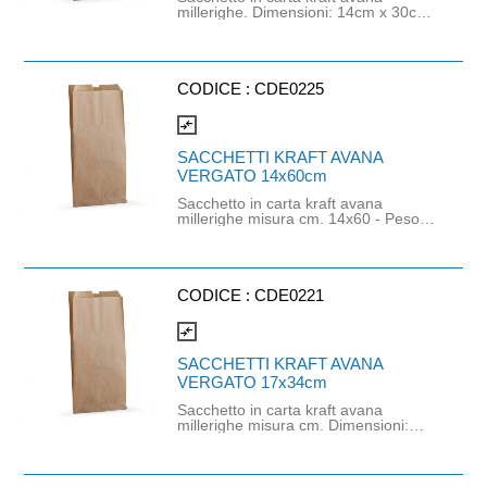
millerighe. Dimensioni: 14cm x 30cm.
Peso: 40gr/m². Il prodotto è idoneo al
contatto alimentare. All'interno del
cartone sono presenti circa 1163
pezzi.
CODICE :
CDE0225
compare_arrows
SACCHETTI KRAFT AVANA
VERGATO 14x60cm
Sacchetto in carta kraft avana
millerighe misura cm. 14x60 - Peso
13,1 gr. a pezzo - 680 pezzi a
cartone (tolleranza +/- 5%). Idoneo
all'uso alimentare.
CODICE :
CDE0221
compare_arrows
SACCHETTI KRAFT AVANA
VERGATO 17x34cm
Sacchetto in carta kraft avana
millerighe misura cm. Dimensioni:
17cm x 34cm.Peso: 40gr/m². Il
prodotto è idoneo al contatto
alimentare. All'interno del cartone
sono presenti circa 909 pezzi.