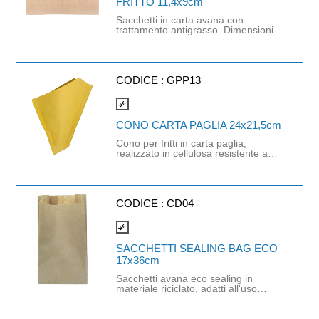
FRITTO 11,4x9cm
Sacchetti in carta avana con
trattamento antigrasso. Dimensioni:
11,4cm x 9cm. Permette di assorbire
il grasso in eccesso evitando di
sporcare eccessivamente le mani.
Sono ideali per sandwich, patatine,
fritture.
CODICE :
GPP13
compare_arrows
CONO CARTA PAGLIA 24x21,5cm
Cono per fritti in carta paglia,
realizzato in cellulosa resistente a
umidità e grassi, ideale per street
food, friggitorie e take away. Idoneo
al contatto con alimenti e riciclabile
con la carta. Garantisce praticità e
igiene. Dimensioni: 24x21,5cm
CODICE :
CD04
compare_arrows
SACCHETTI SEALING BAG ECO
17x36cm
Sacchetti avana eco sealing in
materiale riciclato, adatti all'uso
alimentare, in particolare per prodotti
panificati. Fondo ripiegato a soffietto.
Dimensioni: 17cm x 36cm. Peso: