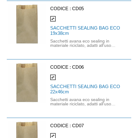
50gr. All'interno del cartone sono
presenti circa 746 pezzi.
CODICE :
CD05
compare_arrows
SACCHETTI SEALING BAG ECO
19x38cm
Sacchetti avana eco sealing in
materiale riciclato, adatti all'uso
alimentare, in particolare per prodotti
panificati. Fondo ripiegato a soffietto.
Dimensioni 19x38 cm. Peso 50 gr
All'interno del cartone ci sono circa
676 pezzi.
CODICE :
CD06
compare_arrows
SACCHETTI SEALING BAG ECO
22x46cm
Sacchetti avana eco sealing in
materiale riciclato, adatti all'uso
alimentare, in particolare per prodotti
panificati. Fondo ripiegato a soffietto.
Dimensioni 22x46 cm. Peso 50 gr
All'interno del cartone sono presenti
circa 526 pezzi.
CODICE :
CD07
compare_arrows