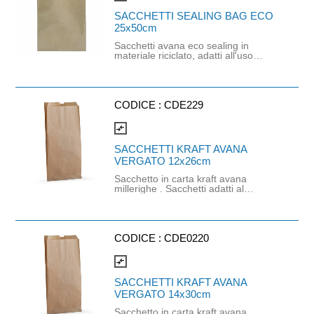
SACCHETTI SEALING BAG ECO
25x50cm
Sacchetti avana eco sealing in
materiale riciclato, adatti all'uso
alimentare, in particolare per prodotti
panificati. Fondo ripiegato a soffietto.
Dimensioni 25x50 cm. Peso 50 gr
All'interno del cartone sono presenti
circa 394 pezzi.
CODICE :
CDE229
compare_arrows
SACCHETTI KRAFT AVANA
VERGATO 12x26cm
Sacchetto in carta kraft avana
millerighe . Sacchetti adatti al
confezionamento dei prodotti della
pasticceria e panificazione: biscotti,
cioccolatini, caramelle, pasta, grissini
ecc. Misure cm. 12x26 - 40gr./m²
2000 pezzi a cartone (tolleranza (+/-
CODICE :
CDE0220
5%)
compare_arrows
SACCHETTI KRAFT AVANA
VERGATO 14x30cm
Sacchetto in carta kraft avana