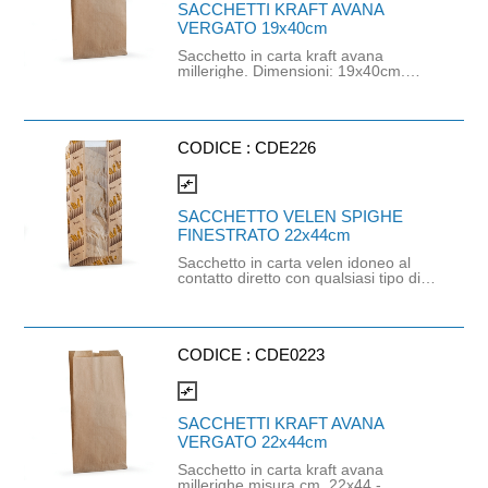
SACCHETTI KRAFT AVANA
VERGATO 19x40cm
Sacchetto in carta kraft avana
millerighe. Dimensioni: 19x40cm.
Peso: 40gr/m². Il prodotto è idoneo al
contatto alimentare. All'interno del
cartone sono presenti circa 806
pezzi.
CODICE :
CDE226
compare_arrows
SACCHETTO VELEN SPIGHE
FINESTRATO 22x44cm
Sacchetto in carta velen idoneo al
contatto diretto con qualsiasi tipo di
alimento, con stampa gener ica
utilizzando inchiostro atossico.
Prodotto idoneo al contatto con
alimenti secondo il rego o CE n°
1935/2004 e successivi
CODICE :
CDE0223
aggiornamenti, al D.M. Del
21/03/1973. Cartone da 1000
compare_arrows
SACCHETTI KRAFT AVANA
VERGATO 22x44cm
Sacchetto in carta kraft avana
millerighe misura cm. 22x44 -