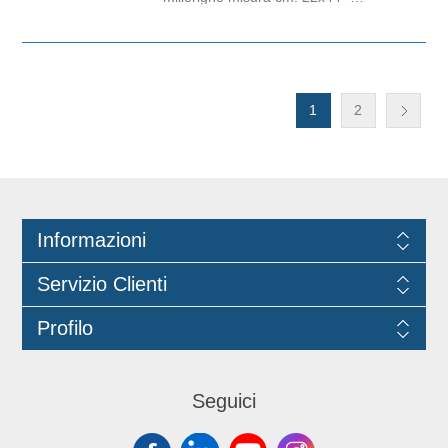
40gr./m². Il prodotto è idoneo al
contatto alimentare. All'interno del
cartone sono presenti circa 641
pezzi.
1
2
Informazioni
Servizio Clienti
Profilo
Seguici