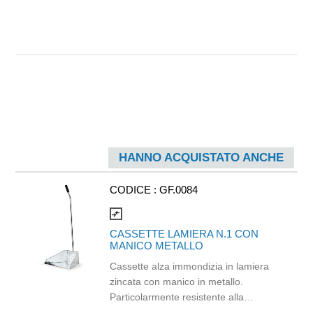
HANNO ACQUISTATO ANCHE
CODICE :
GF.0084
compare_arrows
CASSETTE LAMIERA N.1 CON
MANICO METALLO
Cassette alza immondizia in lamiera
zincata con manico in metallo.
Particolarmente resistente alla
corrosione, alla ruggine e alle