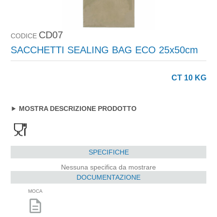
CD07
CODICE
SACCHETTI SEALING BAG ECO 25x50cm
CT 10 KG
MOSTRA DESCRIZIONE PRODOTTO
SPECIFICHE
Nessuna specifica da mostrare
DOCUMENTAZIONE
MOCA
description