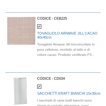
intemperie, è adatta soprattutto all'uso
in esterno. per la raccolta di vari tipi di
sporco, tra cui anche foglie e detriti.
CODICE :
CEB225
compare_arrows
TOVAGLIOLO AIRWAVE JILL CACAO
40x40cm
Tovagliolo Airwave Jill microincollato in
pura cellulosa, morbido al tatto e di
colore cacao. Prodotto certificato FSC
e idoneo al contatto alimentare.
Dimensioni: 40cm x 40cm.
CODICE :
CD034
compare_arrows
SACCHETTI KRAFT BIANCHI 15x30cm
I sacchetti di carta kraft bianchi sono
idonei al contatto alimentare, sono