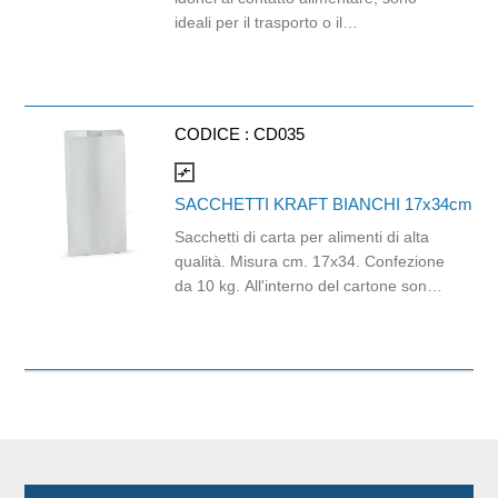
ideali per il trasporto o il
confezionamento degli alimenti quali
dolci, caramelle, pane, pizze, confetti
e articoli da forno di ogni genere.
Dimensioni: 15cm x 30cm. All'interno
CODICE :
CD035
del cartone sono presenti circa 1299
pezzi.
compare_arrows
SACCHETTI KRAFT BIANCHI 17x34cm
Sacchetti di carta per alimenti di alta
qualità. Misura cm. 17x34. Confezione
da 10 kg. All'interno del cartone sono
presenti circa 870 pezzi.