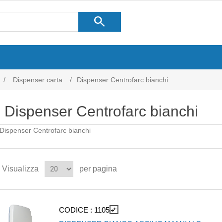
search
/
Dispenser carta
/
Dispenser Centrofarc bianchi
Dispenser Centrofarc bianchi
Dispenser Centrofarc bianchi
Visualizza
per pagina
CODICE :
1105
compare_arrows