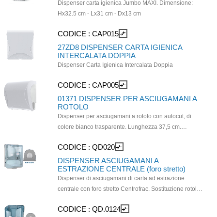
Dispenser carta igienica Jumbo MAXI. Dimensione:
Hx32.5 cm - Lx31 cm - Dx13 cm
CODICE :
CAP015
compare_arrows
27ZD8 DISPENSER CARTA IGIENICA
INTERCALATA DOPPIA
Dispenser Carta Igienica Intercalata Doppia
CODICE :
CAP005
compare_arrows
01371 DISPENSER PER ASCIUGAMANI A
ROTOLO
Dispenser per asciugamani a rotolo con autocut, di
colore bianco trasparente. Lunghezza 37,5 cm.
Profondità: 24 cm. Apertura e chiusura con bottone e
CODICE :
QD020
compare_arrows
chiave
DISPENSER ASCIUGAMANI A
ESTRAZIONE CENTRALE (foro stretto)
Dispenser di asciugamani di carta ad estrazione
centrale con foro stretto Centrofrac. Sostituzione rotolo
dall'alto, il dispenser si apre con una pratica levetta. Da
CODICE :
QD.0124
compare_arrows
utilizzarsi con rotoli di altezza max 21 cm e diametro