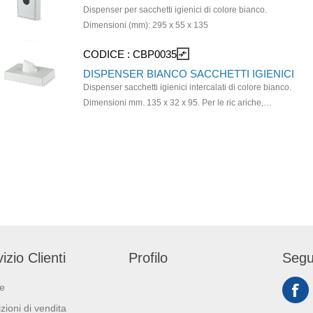
Dispenser per sacchetti igienici di colore bianco.
Dimensioni (mm): 295 x 55 x 135
CODICE :
CBP0035
compare_arrows
DISPENSER BIANCO SACCHETTI IGIENICI
Dispenser sacchetti igienici intercalati di colore bianco.
Dimensioni mm. 135 x 32 x 95. Per le ric ariche,
selezionare cod. GAP024
izio Clienti
Profilo
Segu
ie
zioni di vendita