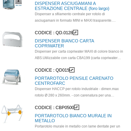
massimo 19 cm. Dimensioni: 31x22x21 cm
DISPENSER ASCIUGAMANI A
ESTRAZIONE CENTRALE (foro largo)
Dispenser a sfilamento centrale per rotolo di
asciugamani in formato MINI e MAXI trasparente.
Dimens ioni (L x H x P) 22 x 31 x 21 cm.
CODICE :
QD.0128
compare_arrows
DISPENSER BIANCO CARTA
COPRIWATER
Dispenser per carta copriwater MAXI di colore bianco in
ABS.Utilizzabile con carta CBA199 (carta copriwater
Maxi). Dimensioni cm. 42,5 x 28,5.
CODICE :
QD019
compare_arrows
PORTAROTOLO PENSILE CARENATO
CENTROFARC
Dispenser HACCP per rotolo industriale - dimen.max
rotolo Ø 280 x 260mm. - con carenatura per una
TOTALE PROTEZIONE DEL ROTOLO - utilizzabile sia
CODICE :
CBP0500
compare_arrows
appoggiato che a muro. Colori: Bianco/trasparente.
Dimensioni ( mm): 330 x 340 x 440
PORTAROTOLO BIANCO MURALE IN
METALLO
Portarotolo murale in metallo con lame dentate per un