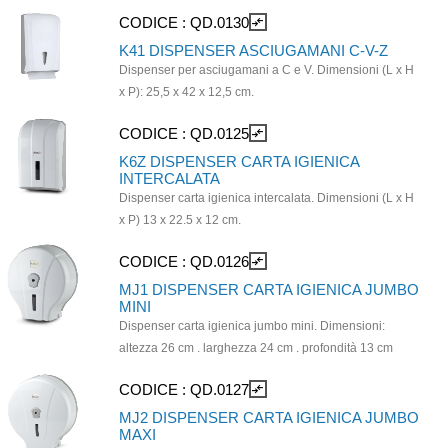
funzionalità nello stesso prodotto. Compatibile con:
136mm x 348mm. Il dispenser è compatibile con la
CODICE :
QD.0130
compare_arrows
Carta igienica in foglietti. Altezza di montaggio: 60-70
carta igienica JUMBO MAXI DISSOLVE TECH
cm. Capacità: 550 fogli a V/450 fogli a Z. Moderno ed
K41 DISPENSER ASCIUGAMANI C-V-Z
ECOLABEL cod. CC16.
ecologico, è realizzato con plastiche riciclate, tra cui
Dispenser per asciugamani a C e V. Dimensioni (L x H
materiali composti per il 50% da plastica post-consumo,
x P): 25,5 x 42 x 12,5 cm.
per il 98% da polipropilene pre-consumo e per il 100%
CODICE :
QD.0125
compare_arrows
da MABS rigenerato da scarti industriali. Dimensioni
(HxDxW):328x135x165 (mm)
K6Z DISPENSER CARTA IGIENICA
INTERCALATA
Dispenser carta igienica intercalata. Dimensioni (L x H
x P) 13 x 22.5 x 12 cm.
CODICE :
QD.0126
compare_arrows
MJ1 DISPENSER CARTA IGIENICA JUMBO
MINI
Dispenser carta igienica jumbo mini. Dimensioni:
altezza 26 cm . larghezza 24 cm . profondità 13 cm
CODICE :
QD.0127
compare_arrows
MJ2 DISPENSER CARTA IGIENICA JUMBO
MAXI