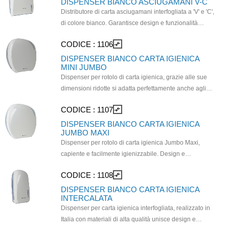
DISPENSER BIANCO ASCIUGAMANI V-C
Distributore di carta asciugamani interfogliata a 'V' e 'C',
di colore bianco. Garantisce design e funzionalità
grazie alla sua realizzazione 100% Made in Italy
CODICE :
1106
compare_arrows
attenta al dettaglio e all'utilizzo di materie prime
dall'elevato standard qualitativo. Moderno ed
DISPENSER BIANCO CARTA IGIENICA
MINI JUMBO
ecologico, è realizzato con plastiche riciclate, tra cui
Dispenser per rotolo di carta igienica, grazie alle sue
materiali composti per il 50% da plastica post-consumo,
dimensioni ridotte si adatta perfettamente anche agli
per il 98% da polipropilene pre-consumo e per il 100%
ambienti più ristretti aggiungendo design e funzionalità.
da MABS rigenerato da scarti industriali. Dimensioni
CODICE :
1107
compare_arrows
Compatibile con: Carta igienica in rotolo ø 24 cm.
(HxDxW):410x141x320 (mm)
Altezza di montaggio: 60-70 cm. Moderno ed ecologico,
DISPENSER BIANCO CARTA IGIENICA
JUMBO MAXI
è realizzato con plastiche riciclate, tra cui materiali
Dispenser per rotolo di carta igienica Jumbo Maxi,
composti per il 50% da plastica post-consumo, per il
capiente e facilmente igienizzabile. Design e
98% da polipropilene pre-consumo e per il 100% da
funzionalità in un unico prodotto. Moderno ed
MABS rigenerato da scarti industriali. Dimensioni
CODICE :
1108
compare_arrows
ecologico, è realizzato con plastiche riciclate, tra cui
(HxDxW):296x135x277 (mm)
materiali composti per il 50% da plastica post-consumo,
DISPENSER BIANCO CARTA IGIENICA
INTERCALATA
per il 98% da polipropilene pre-consumo e per il 100%
Dispenser per carta igienica interfogliata, realizzato in
da MABS rigenerato da scarti industriali. Altezza di
Italia con materiali di alta qualità unisce design e
montaggio: 60-70cm. Dimensioni (HxDxW): 355mm x