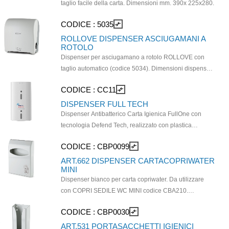
taglio facile della carta. Dimensioni mm. 390x 225x280.
CODICE :
5035
compare_arrows
ROLLOVE DISPENSER ASCIUGAMANI A
ROTOLO
Dispenser per asciugamano a rotolo ROLLOVE con
taglio automatico (codice 5034). Dimensioni dispenser
(L x H x P) 30 x 31 x 21cm.
CODICE :
CC11
compare_arrows
DISPENSER FULL TECH
Dispenser Antibatterico Carta Igienica FullOne con
tecnologia Defend Tech, realizzato con plastica
antibatterica di colore bianco. Garantisce il massimo
CODICE :
CBP0099
compare_arrows
livello di igiene nelle aree bagno e ottimizza i consumi.
Le sue caratteristiche consentono di ospitare oltre 200
ART.662 DISPENSER CARTACOPRIWATER
MINI
mt di carta, riducendo la frequenza di ricarica. La
Dispenser bianco per carta copriwater. Da utilizzare
dispensazione foglio a foglio consente il prelievo di
con COPRI SEDILE WC MINI codice CBA210.
ogni singolo strappo, garantendo un'igiene assoluta.
Dimensioni mm. 295 x 60 x 230 mm
Da utilizzarsi con carta igienica cod. CC10 Dimensioni:
CODICE :
CBP0030
compare_arrows
33,5x15,25x18,55 cm
ART.531 PORTASACCHETTI IGIENICI