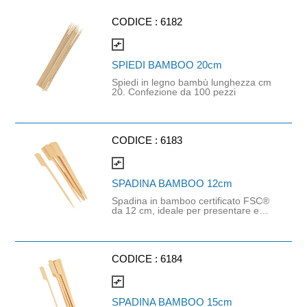
CODICE :
6182
compare_arrows
SPIEDI BAMBOO 20cm
Spiedi in legno bambù lunghezza cm
20. Confezione da 100 pezzi
CODICE :
6183
compare_arrows
SPADINA BAMBOO 12cm
Spadina in bamboo certificato FSC®
da 12 cm, ideale per presentare e
servire finger food, aperitivi,
stuzzichini, spiedini, formaggi, salumi
e antipasti in modo pratico ed
elegante. Realizzata in bamboo
naturale proveniente da foreste
CODICE :
6184
gestite in modo responsabile e
certificate FSC®, è resistente,
compare_arrows
leggera e adatta al contatto con gli
alimenti. Grazie alla sua punta affilata
SPADINA BAMBOO 15cm
consente di infilzare facilmente gli