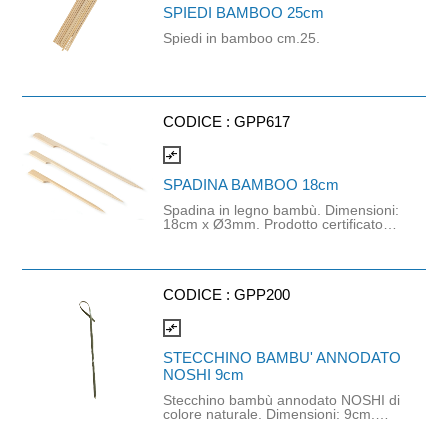
SPIEDI BAMBOO 25cm
Spiedi in bamboo cm.25.
CODICE :
GPP617
compare_arrows
SPADINA BAMBOO 18cm
Spadina in legno bambù. Dimensioni:
18cm x Ø3mm. Prodotto certificato
FSC. Confezione da 10 buste da 100
pezzi.
CODICE :
GPP200
compare_arrows
STECCHINO BAMBU' ANNODATO
NOSHI 9cm
Stecchino bambù annodato NOSHI di
colore naturale. Dimensioni: 9cm.
Prodotto certificato FSC,
biodegradabile e compostabile.