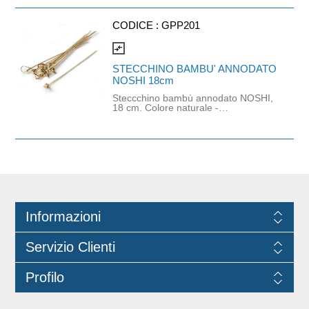
CODICE :
GPP201
compare_arrows
STECCHINO BAMBU' ANNODATO
NOSHI 18cm
Steccchino bambù annodato NOSHI,
18 cm. Colore naturale -
biodegradabile e compostabile - 100
confez ioni 100 pezzi
Informazioni
Servizio Clienti
Profilo