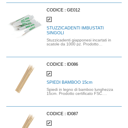
CODICE :
GE012
compare_arrows
STUZZICADENTI IMBUSTATI
SINGOLI
Stuzzicadenti giapponesi incartati in
scatole da 1000 pz. Prodotto
certificato FSC.
CODICE :
ID086
compare_arrows
SPIEDI BAMBOO 15cm
Spiedi in legno di bamboo lunghezza
15cm. Prodotto certificato FSC.
Confezione da 1000 pezzi.
CODICE :
ID087
compare_arrows