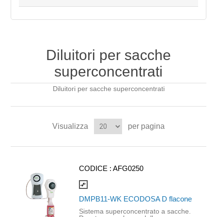
Diluitori per sacche
superconcentrati
Diluitori per sacche superconcentrati
Visualizza
per pagina
CODICE :
AFG0250
compare_arrows
DMPB11-WK ECODOSA D flacone
Sistema superconcentrato a sacche.