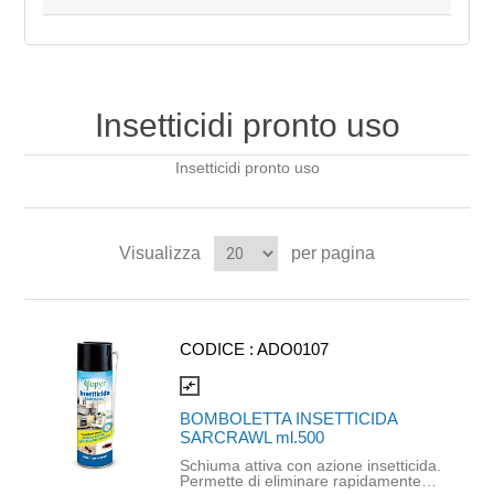
Insetticidi pronto uso
Insetticidi pronto uso
Visualizza
per pagina
CODICE :
ADO0107
compare_arrows
BOMBOLETTA INSETTICIDA
SARCRAWL ml.500
Schiuma attiva con azione insetticida.
Permette di eliminare rapidamente