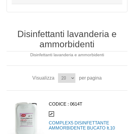
Disinfettanti lavanderia e
ammorbidenti
Disinfettanti lavanderia e ammorbidenti
Visualizza
per pagina
CODICE :
0614T
compare_arrows
COMPLEX5 DISINFETTANTE
AMMORBIDENTE BUCATO lt.10