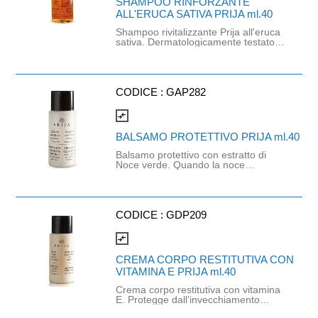
SHAMPOO RINFORZANTE
normativa vigente (Vedi Regolamento
ALL'ERUCA SATIVA PRIJA ml.40
CE n.1272/2008 CLP, A rticolo 1,
Paragrafo 5, Comma c).
Shampoo rivitalizzante Prija all'eruca
sativa. Dermatologicamente testato.
Deterge delicatamente il cuoio
capelluto con l'avvolgente fragranza
di Prija, on un'immediata sensazione
di vitalità e benessere. Dalla
fragranza avvolgente che unisce
CODICE :
GAP282
forza e carattere ad un'atmosfera
calda e rilassante. Prodotto 100%
compare_arrows
made in Italy, realizzato con bottiglia
100% riciclata e riciclabile.
BALSAMO PROTETTIVO PRIJA ml.40
Balsamo protettivo con estratto di
Noce verde. Quando la noce
raggiunge un particolare stadio di
maturazione risulta essere ricca di
polifenoli ed altri importanti principi
attivi. L’estratto contenuto in questo
balsamo contribuisce all’effetto
CODICE :
GDP209
protettivo per il capello dalle
aggressioni esterne.
compare_arrows
CREMA CORPO RESTITUTIVA CON
VITAMINA E PRIJA ml.40
Crema corpo restitutiva con vitamina
E. Protegge dall’invecchiamento
cutaneo creando una barriera di