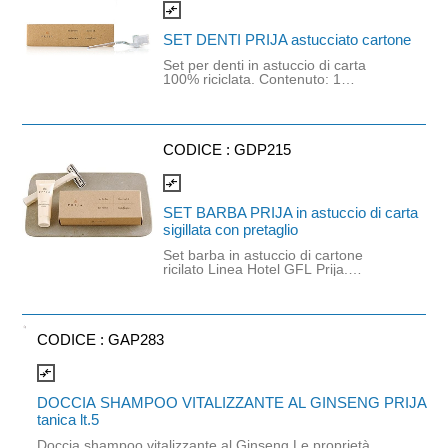
compare_arrows
SET DENTI PRIJA astucciato cartone
Set per denti in astuccio di carta
100% riciclata. Contenuto: 1
spazzolino trasparente, gel dentifricio
in bustina da 3 g all'estratto di salvia
biologica con fresco aroma di menta.
Dimensioni astuccio chiuso: 4 x 1,8 x
16,5 cm
CODICE :
GDP215
compare_arrows
SET BARBA PRIJA in astuccio di carta
sigillata con pretaglio
Set barba in astuccio di cartone
ricilato Linea Hotel GFL Prija.
Contenuto: 1 x rasoio bilama, 1 x
tubetto di crema da barba 10 ml. Kit
cortesia uomo prodotto nel rispetto di
standard quailitativi molto elevati e
CODICE :
GAP283
rivolto a clienti attenti alla qualità
cosmetica e al design degli articoli.
Crema dermatologicamente testata.
compare_arrows
DOCCIA SHAMPOO VITALIZZANTE AL GINSENG PRIJA
tanica lt.5
Doccia shampoo vitalizzante al Ginseng Le proprietà