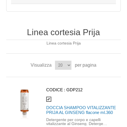
Linea cortesia Prija
Linea cortesia Prija
Visualizza
per pagina
CODICE :
GDP212
compare_arrows
DOCCIA SHAMPOO VITALIZZANTE
PRIJA AL GINSENG flacone ml.360
Detergente per corpo e capelli
vitalizzante al Ginseng. Deterge