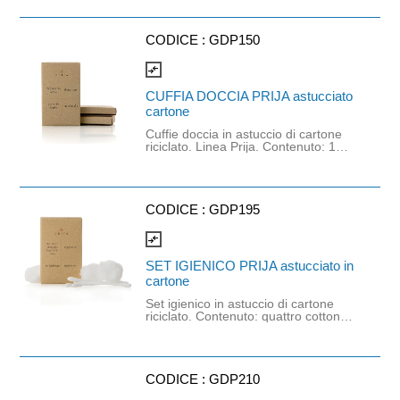
idratazione che dura nel tempo e
assicura una pelle morbida e setosa.
Prodotto classificato come cosmetico
dalla Direttiva 76/768/ CEE, quindi
CODICE :
GDP150
non soggetto ad obbligatorietà della
scheda di sicurezza, come da
compare_arrows
normativa vigente (Ved i
Regolamento CE n.1272/2008 CLP,
CUFFIA DOCCIA PRIJA astucciato
Articolo 1, Paragrafo 5, Comma c).
cartone
Cuffie doccia in astuccio di cartone
riciclato. Linea Prija. Contenuto: 1
Cuffia per la doccia trasparente.
CODICE :
GDP195
compare_arrows
SET IGIENICO PRIJA astucciato in
cartone
Set igienico in astuccio di cartone
riciclato. Contenuto: quattro cotton
fioc e tre batuffoli di cotone.
CODICE :
GDP210