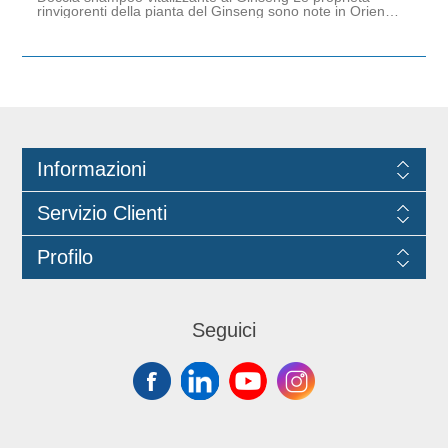
rinvigorenti della pianta del Ginseng sono note in Oriente
da molti secoli. Gli estratti di questo vegetale e le note
calde della fragranza qui cont contenuta, stimoleranno la
vostra vitalità ed energia. In pratica tabica per rabbocco
flaconi e dispenser.
Informazioni
Servizio Clienti
Profilo
Seguici