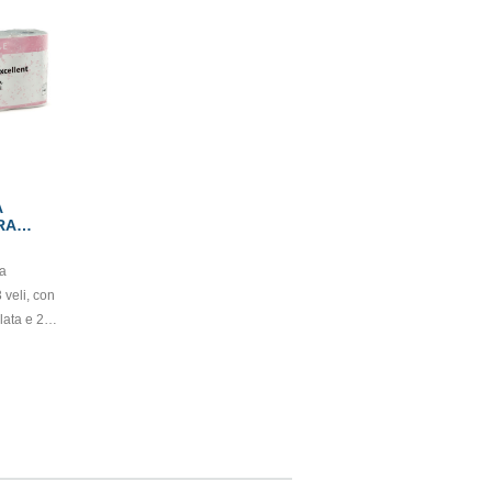
A
RA
ELI
ra
 veli, con
llata e 250
ificato
Balla da