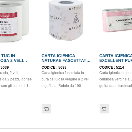
 TUC IN
CARTA IGIENICA
CARTA IGIENIC
OSA 2 VELI
NATURAE FASCETTATA
EXCELLENT PU
BEL
PURA CELLULOSA 2
CELLULOSA 3 V
:
5039
CODICE :
5093
CODICE :
5114
VELI ECOLABEL
ECOLABEL
arta, 2 veli,
Carta igienica fascettata in
Carta igienica in pu
e da 2 pezzi, idonee
pura cellulosa vergine a 2 veli
cellulosa vergine a 3
 con gli alimenti. In
e goffrata. Rotolo da 190
goffratura microinco
 di colore bianco e
strappi. Prodotto certificato
strappi. Prodotto cert
tura di tipo super-
ECOLABEL e PEFC. Balla da
ECOLABEL ed FSC. 
rappo: H24,8 x 22 cm.
96 pezzi.
56 pezzi.
. Prodotto con
zione ECOLABEL e