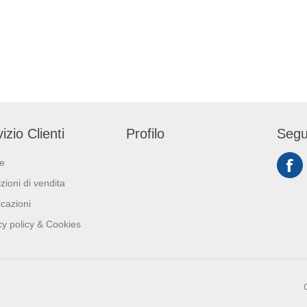
izio Clienti
Profilo
Segu
ie
zioni di vendita
icazioni
cy policy & Cookies
C