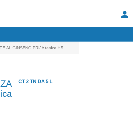
person
AL GINSENG PRIJA tanica lt.5
ZZA
CT 2 TN DA 5 L
ica