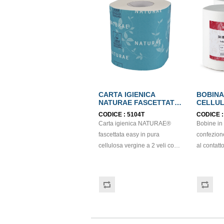
CARTA IGIENICA
BOBINA
NATURAE FASCETTATA
CELLUL
EASY PURA
ECOLA
CODICE :
5104T
CODICE 
CELLULOSA 2 VELI
Carta igienica NATURAE®
Bobine in c
ECOLABEL
fascettata easy in pura
confezion
cellulosa vergine a 2 veli con
al contatto
170 strappi. Prodotto
cellulosa,
certificato Ecolabel ed FSC.
con goffra
Balla da 96 pezzi.
micro. St
Gr/mq: 21
certifica
FSC.