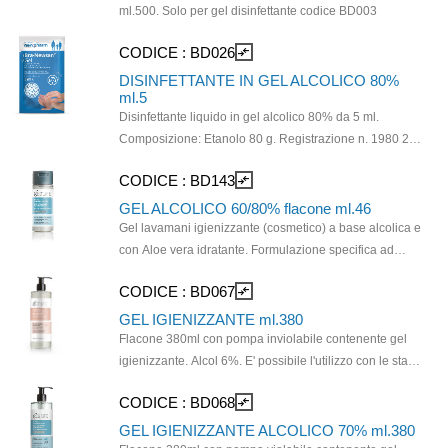
ml.500. Solo per gel disinfettante codice BD003
CODICE :
BD026
compare_arrows
DISINFETTANTE IN GEL ALCOLICO 80%
ml.5
Disinfettante liquido in gel alcolico 80% da 5 ml.
Composizione: Etanolo 80 g. Registrazione n. 1980 2
DISINFECT PURAVIR GEL P.M.C.
CODICE :
BD143
compare_arrows
GEL ALCOLICO 60/80% flacone ml.46
Gel lavamani igienizzante (cosmetico) a base alcolica e
con Aloe vera idratante. Formulazione specifica ad
azione rapida e senza uso di acqua; igienizza a fondo
CODICE :
BD067
compare_arrows
le mani lasciandole non unte. INGREDIENTI
PRINCIPALI: Alcol (Etanolo, concentrazione al 60-
GEL IGIENIZZANTE ml.380
80%), Glicerina emolliente, Gel di aloe vera ad azione
Flacone 380ml con pompa inviolabile contenente gel
idratante e lenitiva.
igienizzante. Alcol 6%. E' possibile l'utilizzo con le staffe
GAP010 e GAP011
CODICE :
BD068
compare_arrows
GEL IGIENIZZANTE ALCOLICO 70% ml.380