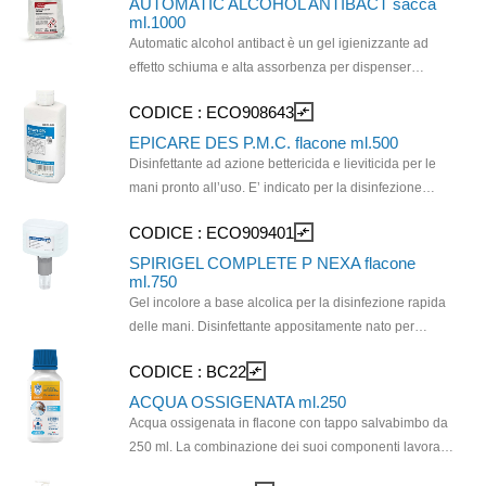
AUTOMATIC ALCOHOL ANTIBACT sacca
ml.1000
Automatic alcohol antibact è un gel igienizzante ad
effetto schiuma e alta assorbenza per dispenser
automatici. Modalità d'uso: rimuovere la protezione di
CODICE :
ECO908643
compare_arrows
sicurezza ed inserire il prodotto nel dispenser.
Applicare la necessaria quantità di prodotto sulle mani,
EPICARE DES P.M.C. flacone ml.500
strofinare bene a lungo senza risciacquare. La sacca è
Disinfettante ad azione bettericida e lieviticida per le
abbinata al dispenser 1094 MOD AUTOMATIC FOAM
mani pronto all’uso. E’ indicato per la disinfezione
DISPENSER ANTIBACT ml 1000 WHITE FOR
giornaliera delle mani senza profumo e fragranze. E’
CODICE :
ECO909401
compare_arrows
ALCOHOL ANTIBACT.
particolarmente compatibile con la pelle, non contiene
ingredienti irritanti o potenzialmente allergenici per la
SPIRIGEL COMPLETE P NEXA flacone
ml.750
pelle.
Gel incolore a base alcolica per la disinfezione rapida
delle mani. Disinfettante appositamente nato per
l‘erogatore Nexa. MODALITA' D'USO: - Versare Spirigel
CODICE :
BC22
compare_arrows
Complete sul palmo di una mano e distribuirlo in modo
uniforme; - Coprire tutta la superfcie delle mani,
ACQUA OSSIGENATA ml.250
sfregando bene i due palmi Distribuire Spirigel
Acqua ossigenata in flacone con tappo salvabimbo da
Complete sul dorso di ciascuna mano, inclusi i polsi,
250 ml. La combinazione dei suoi componenti lavora
intrecciando le dita; Sfregare i due palmi tra di loro
sinergicamente per offrire una pulizia profonda e