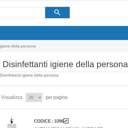
search
 igiene della persona
Disinfettanti igiene della persona
Disinfettanti igiene della persona
Visualizza
per pagina
CODICE :
1096
compare_arrows