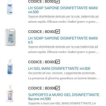
CODICE :
BD001
compare_arrows
tenendo le dita intrecciate; - Afferrare le dita di ciascuna
delicata. Gli ingredienti principali sono noti per le loro
mano e frizionare con movimenti laterali, avanti e
proprietà antibatteriche e disinfettanti che
LH SOAP SAPONE DISINFETTANTE MANI
ml.500
indietro; - Afferrare il pollice della mano e frizionare con
contribuiscono ad eliminare germi e batteri.
Sapone disinfettante delicato per la cute, battericida ad
un movimento circolare; - Premere le dita nel palmo di
azione rapida. Efficace contro i batteri gram+ e gram-,
ciascuna mano e frizionare con un movimento
unisce alla rapida azione disinfettante una detersione
circolare; - Una volta asciutte, le mani sono protette; 6
CODICE :
BD002
compare_arrows
profonda e una piacevole profumazione. Rispetta la
fla
pelle, lasciandola igienizzata. Dermatologicamente
LH SOAP SAPONE DISINFETTANTE MANI
lt.5
testato. Adatto a lavaggi frequenti. Confezione da 12
Sapone disinfettante delicato per la cute battericida ad
flaconi da 500 ml.
azione rapida. Efficace contro i batteri gram+ e gram-,
unisce alla rapida azione disinfettante una detersione
CODICE :
BD003
compare_arrows
profonda e una piacevole profumazione. Rispetta la
pelle, lasciandola igienizzata. Dermatologicamente
LH GEL MANI DISINFETTANTE ml.500
testato. Adatto a lavaggi frequenti. Confezione da 4
Gel pronto all’uso. Incolore. Leggermente profumato.
taniche da 5 lt.
La presenza di glicerina garantisce un’azione idratante
sulla cute. Lo spettro d’azione è ampio e comprende
CODICE :
BD008
compare_arrows
batteri Gram positivi; Gram negativi, micobatteri, miceti,
virus liofili edidrofili. Erogatore incluso per ogni flacone.
SUPPORTO A MURO GEL DISINFETTANTE
flacone ml.500
Supporto a muro per GEL MANI DISINFETTANTE LH