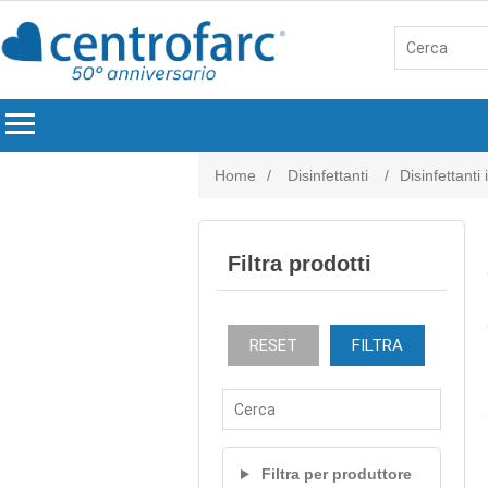
menu
Home
/
Disinfettanti
/
Disinfettanti
Filtra prodotti
RESET
FILTRA
Filtra per produttore