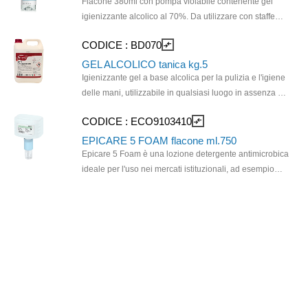
Flacone 380ml con pompa violabile contenente gel
igienizzante alcolico al 70%. Da utilizzare con staffe
cod. GAP012 e GAP014. Ogni flacone è munito di
CODICE :
BD070
compare_arrows
pompetta dosatrice.
GEL ALCOLICO tanica kg.5
Igienizzante gel a base alcolica per la pulizia e l'igiene
delle mani, utilizzabile in qualsiasi luogo in assenza di
acqua. La sua formula concentrata alcolica è efficace
CODICE :
ECO9103410
compare_arrows
contro l'unto e permette di contrastare gli odori
sgradevoli sulle mani, lasciando sulla pelle una
EPICARE 5 FOAM flacone ml.750
piacevole sensazione di freschezza. Le sostanze
Epicare 5 Foam è una lozione detergente antimicrobica
emollienti presenti in formula mantengono le mani
ideale per l'uso nei mercati istituzionali, ad esempio
morbide e delicate, permettendone un uso anche
aree di lavorazione degli alimenti e strutture di
frequente.
assistenza a lungo termine. Grazie all'elevata
compatibilità cutanea e all'effetto idratante, il prodotto è
ideale per un uso frequente. Lavamani igienico
secondo EN 1499. Formulazione QAC free.n.
Formulazione a bassa schiuma con effetto idratante,
dermatologicamente testato, senza coloranti, profumo,
triclosan e poliesametilene biguanide.