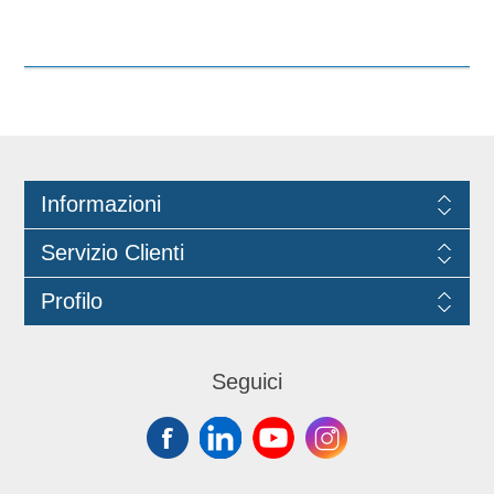
d'attesa, ad uffici, enti pubblici, scuole
e cucine. Dimensioni mm. 400 x 280 x
500. Per sacco L minima 80 cm e h
70cm. Utilizzabile con coperchio
basculante cod. CC.0025
Informazioni
Servizio Clienti
Profilo
Seguici