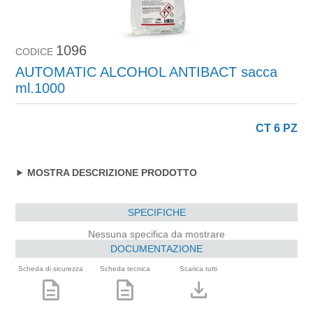
1096
CODICE
AUTOMATIC ALCOHOL ANTIBACT sacca
ml.1000
CT 6 PZ
MOSTRA DESCRIZIONE PRODOTTO
SPECIFICHE
Nessuna specifica da mostrare
DOCUMENTAZIONE
Scheda di sicurezza
Scheda tecnica
Scarica tutti
description
description
download