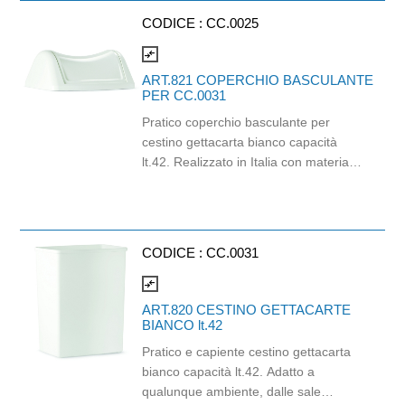
diverso dal metodo tradizionale. Super
CODICE :
CC.0025
Blade ha il bordo ricurvo ed una
ergonomica dentatura. La sua forma
compare_arrows
infatti assicura una rasatura
ART.821 COPERCHIO BASCULANTE
confortevole e dalla maggiore durata,
PER CC.0031
rispetto ad altri prodotti in commercio.
Pratico coperchio basculante per
cestino gettacarta bianco capacità
lt.42. Realizzato in Italia con materiali
di alta qualità garantisce resistenza e
funzionalità. Dimensioni: 15x29x40 cm
Da utilizzarsi con cestino da 42 litri
cod. CC.0031
CODICE :
CC.0031
compare_arrows
ART.820 CESTINO GETTACARTE
BIANCO lt.42
Pratico e capiente cestino gettacarta
bianco capacità lt.42. Adatto a
qualunque ambiente, dalle sale