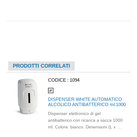
PRODOTTI CORRELATI
CODICE :
1094
compare_arrows
DISPENSER WHITE AUTOMATICO
ALCOLICO ANTIBATTERICO ml.1000
Dispenser elettronico di gel
antibatterico con ricarica a sacca 1000
ml. Colore: bianco. Dimensioni (L x H
x P) 130x250x100 mm (massimo