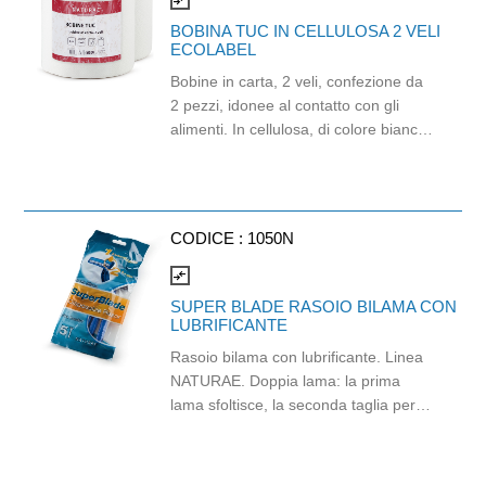
BOBINA TUC IN CELLULOSA 2 VELI
ECOLABEL
Bobine in carta, 2 veli, confezione da
2 pezzi, idonee al contatto con gli
alimenti. In cellulosa, di colore bianco
e con goffratura di tipo super-micro.
Strappo: H24,8 x 22 cm. Gr/mq: 21.
Prodotto con certificazione
ECOLABEL e FSC.
CODICE :
1050N
compare_arrows
SUPER BLADE RASOIO BILAMA CON
LUBRIFICANTE
Rasoio bilama con lubrificante. Linea
NATURAE. Doppia lama: la prima
lama sfoltisce, la seconda taglia per
una rasatura perfetta. Con vitamina E
per ridurre l’attrito. Adotta il nuovo
metodo di micro-grinding, molto